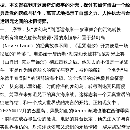
振。本文旨在剥开这层奇幻叙事的外壳，探讨其如何借由一个经
典反派的落魄与抗争，寓言式地揭示了自然之力、人性执念与命
运诅咒之间的永恒博弈。
一、 序章：从“梦幻岛”到厄运海岸——叙事舞台的沉沦转换
与所有将虎克船长与彼得·潘的永恒争斗置于梦幻岛
（Neverland）的经典故事不同，《诅咒潮汐》开篇便是一场
彻底的“坠落”。电影始于詹姆斯·胡克船长被其宿敌斯米上将
（由肖恩·克罗宁饰演）彻底击败之后。他失去的不仅是一场战
斗，更是作为海盗船长的荣光与尊严，被迫躲藏进一个名为“埃
尔德里奇登陆”的阴郁沿海小镇。这个场景的转换极具象征意
义：从充满儿童幻想、时间停滞的梦幻岛，转移到饱受风雨侵
蚀、笼罩在未知诅咒下的真实海岸线。这标志着一个天真童话的
彻底终结，和一个成人世界残酷寓言的开始。正如现实中，
2025年12月的巴厘岛，风景如画的Geger海滩也能在西部季风
下瞬间变成吞噬生命的险境。电影的舞台设定，预先注入了与真
实世界相仿的、对海洋既依赖又恐惧的矛盾情绪。
埃尔德里奇登