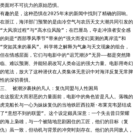
类面对不可抗力的原始恐惧。
有趣的是，这种恐惧在2025年末的新闻中找到了精确的回响。
在浙江，海洋部门预警的是由冷空气与农历天文大潮共同引发的
“大风浪过程”与“高水位风险”；在巴厘岛，夺走冲浪者安全感
的则是“西部季风季节”带来的“强大而变幻莫测的离岸流”和
“突如其来的暴风”。科学将之解释为气象与天文现象的组合，
但在情感层面，它们与电影中的“诅咒潮汐”无异——都是突然降
临、难以预测、并能轻易改写人类命运的强大力量。电影用奇幻
的笔法，放大了这种潜伏在人类集体无意识中对海洋反复无常脾
性的深切畏惧。
三、 被潮汐裹挟的凡人：复仇同盟与人性困局
在这股宏大而邪恶的力量面前，电影中的角色皆是凡人。落魄的
虎克船长与一心为妹妹复仇的当地铁匠西拉斯·布莱克韦瑟结成
了“意想不到的联盟”。这个设定颇具深意：一个失去昔日荣耀
的海上枭雄，与一个被陆地悲剧困住的工匠，他们的目标（复
仇）虽一致，但动机与背景的冲突时刻存在。他们的共同敌人，