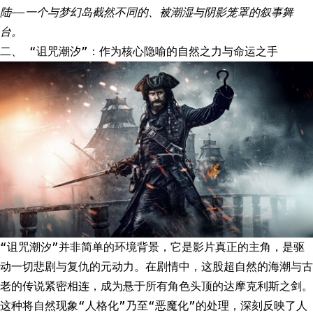
陆——一个与梦幻岛截然不同的、被潮湿与阴影笼罩的叙事舞
台。
二、 “诅咒潮汐”：作为核心隐喻的自然之力与命运之手
“诅咒潮汐”并非简单的环境背景，它是影片真正的主角，是驱
动一切悲剧与复仇的元动力。在剧情中，这股超自然的海潮与古
老的传说紧密相连，成为悬于所有角色头顶的达摩克利斯之剑。
这种将自然现象“人格化”乃至“恶魔化”的处理，深刻反映了人