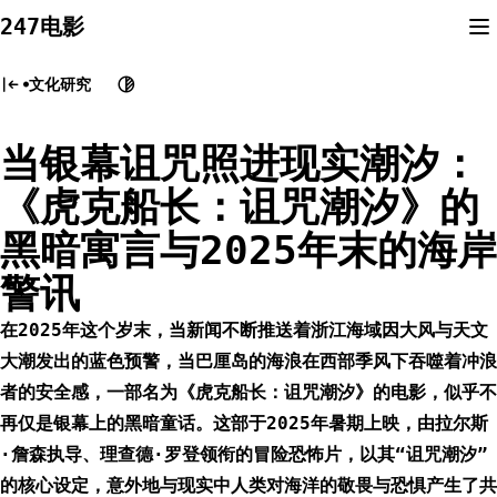
Skip
247电影
to
content
文化研究
当银幕诅咒照进现实潮汐：
《虎克船长：诅咒潮汐》的
黑暗寓言与2025年末的海岸
警讯
在2025年这个岁末，当新闻不断推送着浙江海域因大风与天文
大潮发出的蓝色预警，当巴厘岛的海浪在西部季风下吞噬着冲浪
者的安全感，一部名为《虎克船长：诅咒潮汐》的电影，似乎不
再仅是银幕上的黑暗童话。这部于2025年暑期上映，由拉尔斯
·詹森执导、理查德·罗登领衔的冒险恐怖片，以其“诅咒潮汐”
的核心设定，意外地与现实中人类对海洋的敬畏与恐惧产生了共