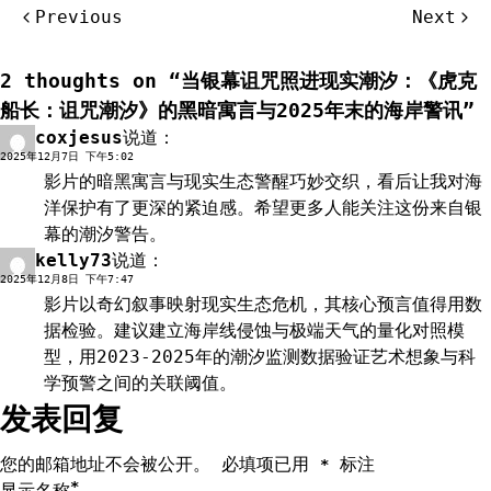
文
Previous
Next
章
导
2 thoughts on “
当银幕诅咒照进现实潮汐：《虎克
航
船长：诅咒潮汐》的黑暗寓言与2025年末的海岸警讯
”
coxjesus
说道：
回复
2025年12月7日 下午5:02
影片的暗黑寓言与现实生态警醒巧妙交织，看后让我对海
洋保护有了更深的紧迫感。希望更多人能关注这份来自银
幕的潮汐警告。
kelly73
说道：
回复
2025年12月8日 下午7:47
影片以奇幻叙事映射现实生态危机，其核心预言值得用数
据检验。建议建立海岸线侵蚀与极端天气的量化对照模
型，用2023-2025年的潮汐监测数据验证艺术想象与科
学预警之间的关联阈值。
发表回复
您的邮箱地址不会被公开。
必填项已用
标注
*
*
显示名称