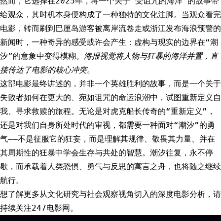
然而，它选择在2025年，将一个关于“受诅咒的海洋”的故事带
给观众，其时机本身便构成了一种独特的文化注脚。当观众看完
电影，转而刷到巴厘岛游客被离岸流卷走或浙江发布海浪预警的
新闻时，一种奇异的感受或许会产生：虚构与现实的边界在“潮
汐”的意象中变得模糊。
海报视觉将人物与狂暴的海洋并置，直
接传达了电影的核心冲突。
这部电影最终讲述的，并非一个英雄胜利的故事，而是一个关于
失败者如何在更大的、宛如诅咒的命运浪潮中，试图重新定义自
我、寻求救赎的旅程。无论是对虎克船长传奇的“重新定义”，
还是对我们自身所处时代的审视，都需要一种面对“潮汐”的勇
气——不是征服它的狂妄，而是理解其规律、敬畏其力量、并在
其周期性的狂暴中学会生存与共处的智慧。潮汐往复，永不停
歇，而承载着人类恐惧、勇气与反思的寓言之舟，也将随之继续
航行。
想了解更多从文化研究与社会观察视角切入的深度电影分析，请
持续关注247电影网。