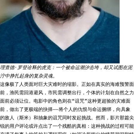
理查德·罗登诠释的虎克：一个被命运潮汐击垮，却又试图在泥
泞中挣扎起身的复杂灵魂。
这像极了人类面对巨大灾难时的缩影。正如在真实的海难预警面
前，渔民需回港避风，市民需调整出行，个体的计划在自然之力
面前必须让位。电影中的角色则在“诅咒”这种更超验的灾难面
前，做出了更极端的抉择——将个人的仇恨与命运捆绑，向具象
的敌人（斯米）和抽象的诅咒同时发起挑战。然而，影片那篇尖
锐的用户评论或许点出了一个残酷的真相：这种挑战的过程可能