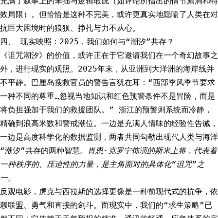
充满了叙事上的笨拙与逻辑瑕疵（如评论所指出的情节漏洞和特
效局限）。但恰恰是这种不完美，或许更真实地隐喻了人类在对
抗巨大困境时的狼狈、挣扎与力不从心。
四、 现实映照：2025，我们如何与“潮汐”共存？
《诅咒潮汐》的价值，或许正在于它邀请我们在一个奇幻故事之
外，进行现实的观照。2025年末，从亚洲到大洋洲的海岸线并
不平静。巴厘岛搜救官员的警告言犹在耳：“西部季风季节要求
一种不同的尊重…忽视当地知识和红色预警条件不是冒险，而是
将负担强加于我们的救援团队。” 浙江的预警则系统而冷静，
精确到浪高米数和警戒潮位。一边是充满人情味的经验性告诫，
一边是高度科学化的数据监测，两者共同勾勒出现代人类与海洋
“潮汐”共存的两种智慧。
肖恩·克罗宁饰演的斯米上将，代表着
一种秩序的、压迫性的力量，是主角面对的具体化“诅咒”之
一。
反观电影，虎克与西拉斯的选择更像是一种前现代式的抗争，依
赖联盟、勇气和直接的剑斗。而现实中，我们的“求生策略”已