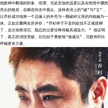
他眼神中翻涌的防备、愤懑、无处安放的温柔以及在绝境中骤然
亮出的狠戾，在瞬息间击中观众。这种表演上的“破”与“立”，
让乔杉成功地将一个边缘人的外壳与一颗破碎父亲的内核融为一
体。正如豆瓣网友所评价：“乔杉终于不是到处找不正规搓脚
了，这次他将深沉、隐忍的父爱诠释得极具感染力。” 他证明
了，真正的演技突破，往往始于勇敢地“做减法”，沉默有时比
呼喊更有力量。