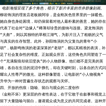
电影海报呈现了多个角色，暗示了影片丰富的市井群像刻画。
柳岩饰演的理发店老板娘阿珍，是金刚灰色世界里的一抹暖色。
她自身也身处困境，却仍保留着对他人最朴素的善意，她的存在
代表了社会对“边缘人”稀薄却珍贵的接纳与连接。梁龙饰演的
“大彪”，则以其独特的草根江湖气，为影片注入了粗粝的义气
与真实的生存智慧。此外，孙阳饰演的为父复仇的青年“小
胡”，杨新鸣饰演的老谋深算的“老胡”，都以其精准的表演，补
足了社会复杂性的维度。正如观众所言，这些角色共同塑造了一
个“充满裂痕却依旧坚执”的小人物群像。他们都不是完美的英
雄，各自在生活的泥沼中挣扎，却在关键时刻，以各自的方式闪
耀出人性尊严的微光。这种群像塑造，让电影的“小人物视角”
升华为一种对普遍生存状态的观察与关怀。
四、开放的伤痕：隐喻、留白与观众的二度创作
《金刚不坏》更深层的作者性表达，在于它敢于在叙事和视觉上
留下大量隐喻与留白，邀请观众成为意义的共同完成者。这种开