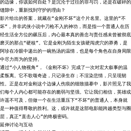
的边缘，你该如何自处？是沉沦于过往的罪与罚，还是在破碎的
缝隙中，重新找到守护的理由？
影片给出的答案，就藏在“金刚不坏”这个片名里。这里的“不
坏”，并非武侠小说中刀枪不入的神功，而是指一个普通人在历
经生活全方位的碾压后，内心最本真的善念与责任感未曾被彻底
磨灭的那点“硬核”。它是金刚为陌生女孩硬闯虎穴的莽勇，是
阿珍在冷眼中递出的一碗热汤的温情，也是每个角色在自身局限
中尽力而为的坚持。
通过“小人物视角”，《金刚不坏》完成了一次对宏大叙事的温
柔叛离。它不歌颂奇迹，只记录生存；不渲染悲情，只呈现韧
性。正是在对金刚这个边缘人伤痕的细致描摹中，影片照见了我
们每个人内心都可能存在的脆弱与坚强。它让我们相信，英雄或
许遥不可及，但做一个在生活重压下“不坏”的普通人，本身就
是一种值得尊敬的胜利。这，或许就是这部电影能跨越类型与圈
层，真正“直击人心”的终极密码。
延伸讨论与互动