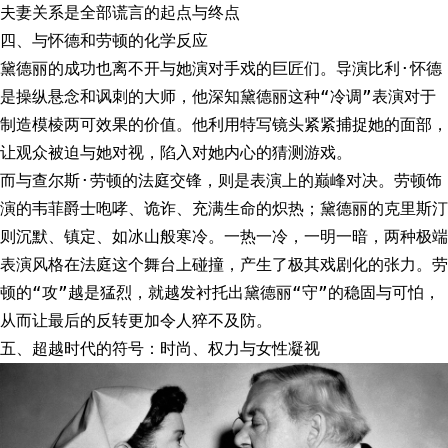
夫妻关系是全部谎言的起点与终点
四、与怀德和劳顿的化学反应
黛德丽的成功也离不开与她演对手戏的巨匠们。导演比利·怀德
是操纵悬念和讽刺的大师，他深知黛德丽这种“冷调”表演对于
制造模棱两可效果的价值。他利用特写镜头紧紧捕捉她的面部，
让观众被迫与她对视，陷入对她内心的猜测游戏。
而与查尔斯·劳顿的法庭交锋，则是表演上的巅峰对决。劳顿饰
演的韦菲爵士咆哮、诡诈、充满生命的炽热；黛德丽的克里斯汀
则沉默、镇定、如冰山般寒冷。一热一冷，一明一暗，两种极端
表演风格在法庭这个舞台上碰撞，产生了极其戏剧化的张力。劳
顿的“攻”越是猛烈，就越发衬托出黛德丽“守”的稳固与可怕，
从而让最后的反转更加令人猝不及防。
五、超越时代的符号：时尚、权力与女性凝视