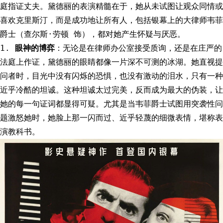
庭指证丈夫。黛德丽的表演精髓在于，她从未试图让观众同情或
喜欢克里斯汀，而是成功地让所有人，包括银幕上的大律师韦菲
爵士（查尔斯·劳顿 饰），都对她产生怀疑与厌恶。
1.
眼神的博弈
：无论是在律师办公室接受质询，还是在庄严的
法庭上作证，黛德丽的眼睛都像一片深不可测的冰湖。她直视提
问者时，目光中没有闪烁的恐惧，也没有激动的泪水，只有一种
近乎冷酷的坦诚。这种坦诚太过完美，反而成为最大的伪装，让
她的每一句证词都显得可疑。尤其是当韦菲爵士试图用突袭性问
题激怒她时，她脸上那一闪而过、近乎轻蔑的细微表情，堪称表
演教科书。