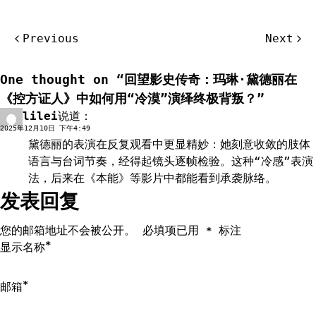
文
Previous
Next
章
导
One thought on “
回望影史传奇：玛琳·黛德丽在
航
《控方证人》中如何用“冷漠”演绎终极背叛？
”
lilei
说道：
回复
2025年12月10日 下午4:49
黛德丽的表演在反复观看中更显精妙：她刻意收敛的肢体
语言与台词节奏，经得起镜头逐帧检验。这种“冷感”表演
法，后来在《本能》等影片中都能看到承袭脉络。
发表回复
您的邮箱地址不会被公开。
必填项已用
标注
*
*
显示名称
*
邮箱