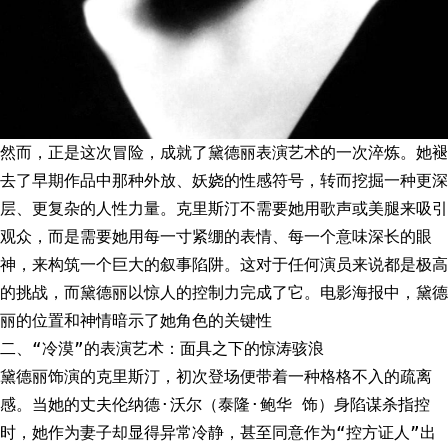
然而，正是这次冒险，成就了黛德丽表演艺术的一次淬炼。她褪
去了早期作品中那种外放、妖娆的性感符号，转而挖掘一种更深
层、更复杂的人性力量。克里斯汀不需要她用歌声或美腿来吸引
观众，而是需要她用每一寸紧绷的表情、每一个意味深长的眼
神，来构筑一个巨大的叙事陷阱。这对于任何演员来说都是极高
的挑战，而黛德丽以惊人的控制力完成了它。电影海报中，黛德
丽的位置和神情暗示了她角色的关键性
二、“冷漠”的表演艺术：面具之下的惊涛骇浪
黛德丽饰演的克里斯汀，初次登场便带着一种格格不入的疏离
感。当她的丈夫伦纳德·沃尔（泰隆·鲍华 饰）身陷谋杀指控
时，她作为妻子却显得异常冷静，甚至同意作为“控方证人”出