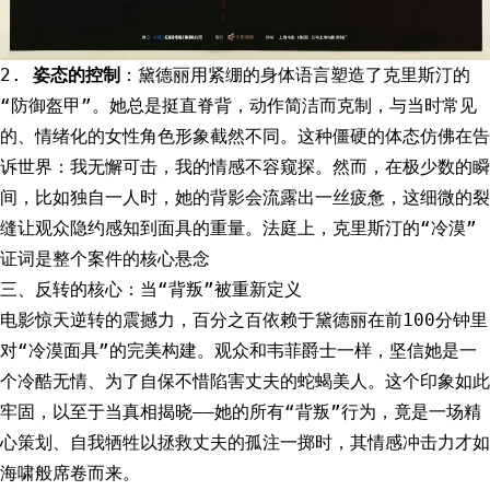
2.
姿态的控制
：黛德丽用紧绷的身体语言塑造了克里斯汀的
“防御盔甲”。她总是挺直脊背，动作简洁而克制，与当时常见
的、情绪化的女性角色形象截然不同。这种僵硬的体态仿佛在告
诉世界：我无懈可击，我的情感不容窥探。然而，在极少数的瞬
间，比如独自一人时，她的背影会流露出一丝疲惫，这细微的裂
缝让观众隐约感知到面具的重量。法庭上，克里斯汀的“冷漠”
证词是整个案件的核心悬念
三、反转的核心：当“背叛”被重新定义
电影惊天逆转的震撼力，百分之百依赖于黛德丽在前100分钟里
对“冷漠面具”的完美构建。观众和韦菲爵士一样，坚信她是一
个冷酷无情、为了自保不惜陷害丈夫的蛇蝎美人。这个印象如此
牢固，以至于当真相揭晓——她的所有“背叛”行为，竟是一场精
心策划、自我牺牲以拯救丈夫的孤注一掷时，其情感冲击力才如
海啸般席卷而来。