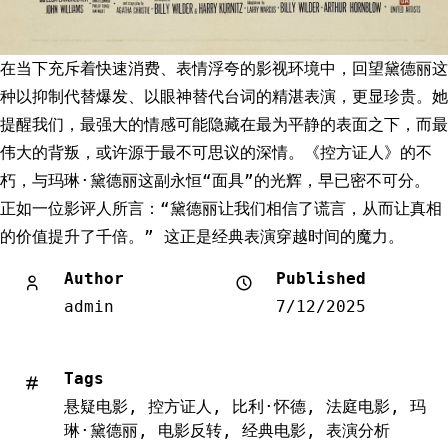
在当下充斥着快速消费、表情浮夸的影视环境中，回望黛德丽这
种以抑制代替爆发、以眼神替代台词的精湛表演，更显珍贵。她
提醒我们，最强大的情感可能隐藏在最为平静的表面之下，而最
伟大的背叛，或许源于最不可思议的深情。《控方证人》的不
朽，与玛琳·黛德丽这副永恒“面具”的光辉，早已密不可分。
正如一位影评人所言：“黛德丽让我们相信了谎言，从而让真相
的价值提升了千倍。” 这正是经典表演穿越时间的魔力。
Author
Published
admin
7/12/2025
Tags
悬疑电影
,
控方证人
,
比利·怀德
,
法庭电影
,
玛
琳·黛德丽
,
电影反转
,
经典电影
,
表演分析