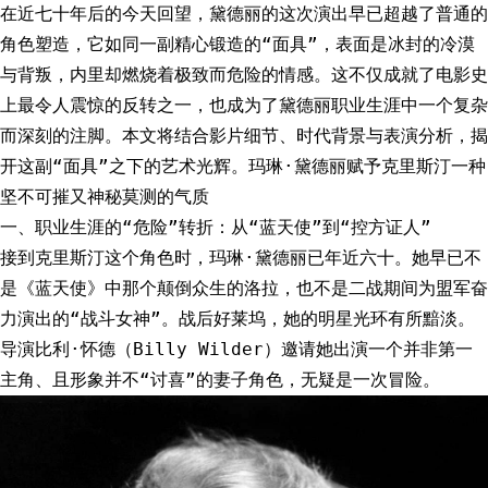
在近七十年后的今天回望，黛德丽的这次演出早已超越了普通的
角色塑造，它如同一副精心锻造的“面具”，表面是冰封的冷漠
与背叛，内里却燃烧着极致而危险的情感。这不仅成就了电影史
上最令人震惊的反转之一，也成为了黛德丽职业生涯中一个复杂
而深刻的注脚。本文将结合影片细节、时代背景与表演分析，揭
开这副“面具”之下的艺术光辉。玛琳·黛德丽赋予克里斯汀一种
坚不可摧又神秘莫测的气质
一、职业生涯的“危险”转折：从“蓝天使”到“控方证人”
接到克里斯汀这个角色时，玛琳·黛德丽已年近六十。她早已不
是《蓝天使》中那个颠倒众生的洛拉，也不是二战期间为盟军奋
力演出的“战斗女神”。战后好莱坞，她的明星光环有所黯淡。
导演比利·怀德（Billy Wilder）邀请她出演一个并非第一
主角、且形象并不“讨喜”的妻子角色，无疑是一次冒险。