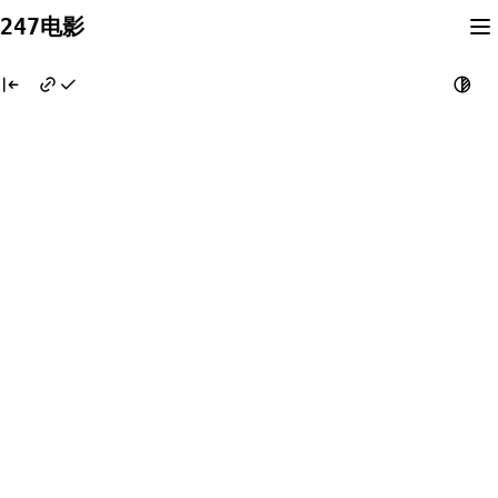
Skip
247电影
to
content