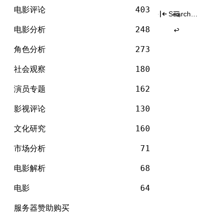
电
标签
Skip
影
电影评论
403
Search
to
for:
content
电影分析
248
角色分析
273
社会观察
180
演员专题
162
影视评论
130
文化研究
160
市场分析
71
电影解析
68
电影
64
服务器赞助购买