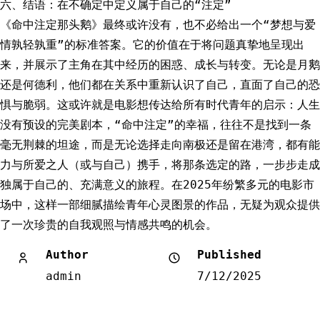
六、结语：在不确定中定义属于自己的“注定”
《命中注定那头鹅》最终或许没有，也不必给出一个“梦想与爱
情孰轻孰重”的标准答案。它的价值在于将问题真挚地呈现出
来，并展示了主角在其中经历的困惑、成长与转变。无论是月鹅
还是何德利，他们都在关系中重新认识了自己，直面了自己的恐
惧与脆弱。这或许就是电影想传达给所有时代青年的启示：人生
没有预设的完美剧本，“命中注定”的幸福，往往不是找到一条
毫无荆棘的坦途，而是无论选择走向南极还是留在港湾，都有能
力与所爱之人（或与自己）携手，将那条选定的路，一步步走成
独属于自己的、充满意义的旅程。在2025年纷繁多元的电影市
场中，这样一部细腻描绘青年心灵图景的作品，无疑为观众提供
了一次珍贵的自我观照与情感共鸣的机会。
Author
Published
admin
7/12/2025