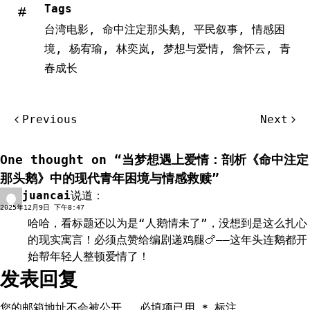
Tags
台湾电影
,
命中注定那头鹅
,
平民叙事
,
情感困
境
,
杨宥瑜
,
林奕岚
,
梦想与爱情
,
詹怀云
,
青
春成长
文
Previous
Next
章
导
One thought on “
当梦想遇上爱情：剖析《命中注定
航
那头鹅》中的现代青年困境与情感救赎
”
juancai
说道：
回复
2025年12月9日 下午8:47
哈哈，看标题还以为是“人鹅情未了”，没想到是这么扎心
的现实寓言！必须点赞给编剧递鸡腿🍗——这年头连鹅都开
始帮年轻人整顿爱情了！
发表回复
您的邮箱地址不会被公开。
必填项已用
标注
*