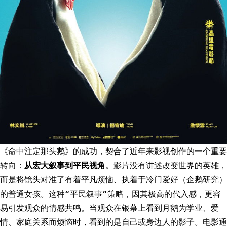
《命中注定那头鹅》的成功，契合了近年来影视创作的一个重要
转向：
从宏大叙事到平民视角
。影片没有讲述改变世界的英雄，
而是将镜头对准了有着平凡烦恼、执着于冷门爱好（企鹅研究）
的普通女孩。这种“平民叙事”策略，因其极高的代入感，更容
易引发观众的情感共鸣。当观众在银幕上看到月鹅为学业、爱
情、家庭关系而烦恼时，看到的是自己或身边人的影子。电影通