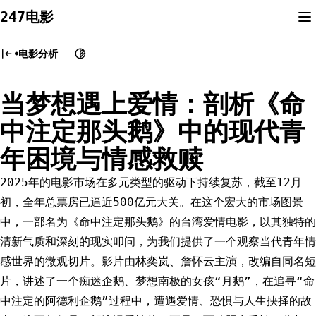
Skip
247电影
to
content
电影分析
当梦想遇上爱情：剖析《命
中注定那头鹅》中的现代青
年困境与情感救赎
2025年的电影市场在多元类型的驱动下持续复苏，截至12月
初，全年总票房已逼近500亿元大关。在这个宏大的市场图景
中，一部名为《命中注定那头鹅》的台湾爱情电影，以其独特的
清新气质和深刻的现实叩问，为我们提供了一个观察当代青年情
感世界的微观切片。影片由林奕岚、詹怀云主演，改编自同名短
片，讲述了一个痴迷企鹅、梦想南极的女孩“月鹅”，在追寻“命
中注定的阿德利企鹅”过程中，遭遇爱情、恐惧与人生抉择的故