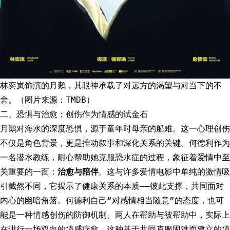
林奕岚饰演的月鹅，其眼神承载了对远方的渴望与对当下的不
舍。（图片来源：TMDB）
二、恐惧与治愈：创伤作为情感的试金石
月鹅对海水的深度恐惧，源于童年时母亲的船难。这一心理创伤
不仅是角色背景，更是推动叙事和深化关系的关键。何德利作为
一名潜水教练，耐心帮助她克服恐水症的过程，象征着爱情中至
关重要的一面：
治愈与陪伴
。这与许多爱情电影中单纯的激情吸
引截然不同，它揭示了健康关系的本质——彼此支撑，共同面对
内心的幽暗角落。何德利自己“对感情相当随意”的态度，也可
能是一种情感创伤的防御机制。两人在帮助与被帮助中，实际上
在进行一场双向的情感疗愈。这种基于共同克服困难而建立的情