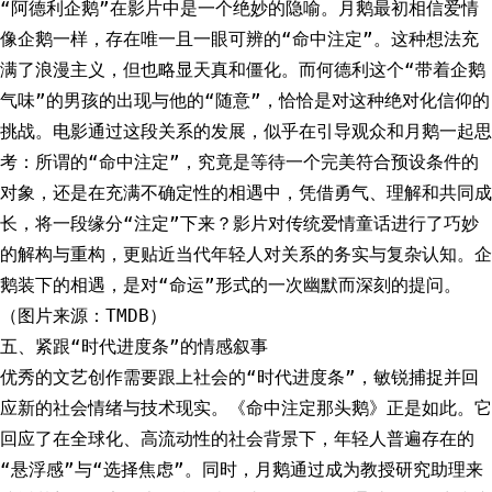
“阿德利企鹅”在影片中是一个绝妙的隐喻。月鹅最初相信爱情
像企鹅一样，存在唯一且一眼可辨的“命中注定”。这种想法充
满了浪漫主义，但也略显天真和僵化。而何德利这个“带着企鹅
气味”的男孩的出现与他的“随意”，恰恰是对这种绝对化信仰的
挑战。电影通过这段关系的发展，似乎在引导观众和月鹅一起思
考：所谓的“命中注定”，究竟是等待一个完美符合预设条件的
对象，还是在充满不确定性的相遇中，凭借勇气、理解和共同成
长，将一段缘分“注定”下来？影片对传统爱情童话进行了巧妙
的解构与重构，更贴近当代年轻人对关系的务实与复杂认知。企
鹅装下的相遇，是对“命运”形式的一次幽默而深刻的提问。
（图片来源：TMDB）
五、紧跟“时代进度条”的情感叙事
优秀的文艺创作需要跟上社会的“时代进度条”，敏锐捕捉并回
应新的社会情绪与技术现实。《命中注定那头鹅》正是如此。它
回应了在全球化、高流动性的社会背景下，年轻人普遍存在的
“悬浮感”与“选择焦虑”。同时，月鹅通过成为教授研究助理来