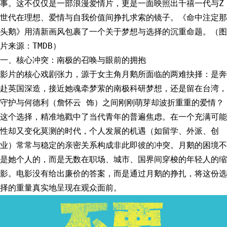
事。这不仅仅是一部浪漫爱情片，更是一面映照出千禧一代与Z
世代在理想、爱情与自我价值间挣扎求索的镜子。《命中注定那
头鹅》用清新画风包裹了一个关于梦想与选择的沉重命题。（图
片来源：TMDB）
一、核心冲突：南极的召唤与眼前的拥抱
影片的核心戏剧张力，源于女主角月鹅所面临的两难抉择：是奔
赴英国深造，接近她魂牵梦萦的南极科研梦想，还是留在台湾，
守护与何德利（詹怀云 饰）之间刚刚萌芽却波折重重的爱情？
这个选择，精准地戳中了当代青年的普遍焦虑。在一个充满可能
性却又变化莫测的时代，个人发展的机遇（如留学、外派、创
业）常常与稳定的亲密关系构成非此即彼的冲突。月鹅的困境不
是她个人的，而是无数在职场、城市、国界间穿梭的年轻人的缩
影。电影没有给出廉价的答案，而是通过月鹅的挣扎，将这份选
择的重量真实地呈现在观众面前。