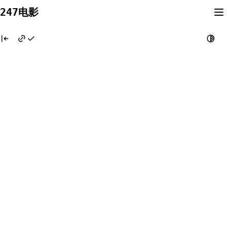
Skip
247电影
to
content