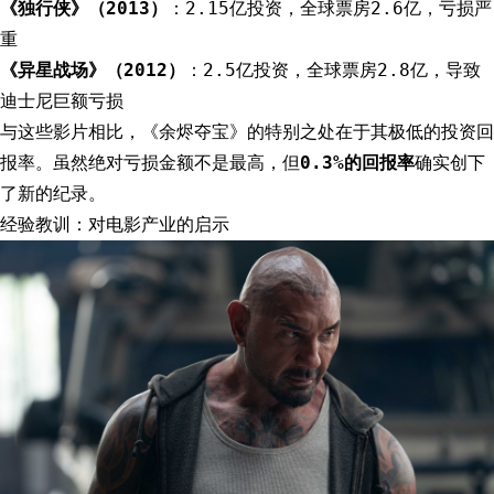
《独行侠》（2013）
：2.15亿投资，全球票房2.6亿，亏损严
重
《异星战场》（2012）
：2.5亿投资，全球票房2.8亿，导致
迪士尼巨额亏损
与这些影片相比，《余烬夺宝》的特别之处在于其极低的投资回
报率。虽然绝对亏损金额不是最高，但
0.3%的回报率
确实创下
了新的纪录。
经验教训：对电影产业的启示