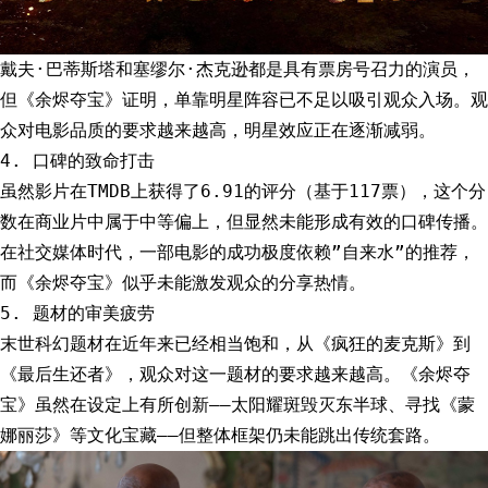
戴夫·巴蒂斯塔和塞缪尔·杰克逊都是具有票房号召力的演员，
但《余烬夺宝》证明，单靠明星阵容已不足以吸引观众入场。观
众对电影品质的要求越来越高，明星效应正在逐渐减弱。
4. 口碑的致命打击
虽然影片在TMDB上获得了6.91的评分（基于117票），这个分
数在商业片中属于中等偏上，但显然未能形成有效的口碑传播。
在社交媒体时代，一部电影的成功极度依赖”自来水”的推荐，
而《余烬夺宝》似乎未能激发观众的分享热情。
5. 题材的审美疲劳
末世科幻题材在近年来已经相当饱和，从《疯狂的麦克斯》到
《最后生还者》，观众对这一题材的要求越来越高。《余烬夺
宝》虽然在设定上有所创新——太阳耀斑毁灭东半球、寻找《蒙
娜丽莎》等文化宝藏——但整体框架仍未能跳出传统套路。