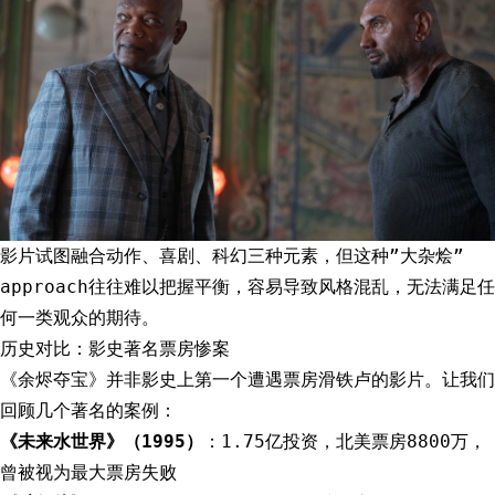
影片试图融合动作、喜剧、科幻三种元素，但这种”大杂烩”
approach往往难以把握平衡，容易导致风格混乱，无法满足任
何一类观众的期待。
历史对比：影史著名票房惨案
《余烬夺宝》并非影史上第一个遭遇票房滑铁卢的影片。让我们
回顾几个著名的案例：
《未来水世界》（1995）
：1.75亿投资，北美票房8800万，
曾被视为最大票房失败