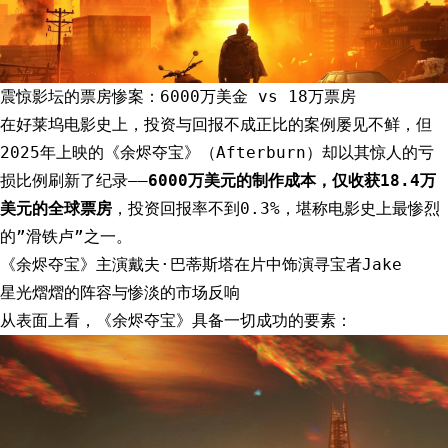
震惊影坛的票房惨案：6000万美金 vs 18万票房
在好莱坞电影史上，投资与回报不成正比的案例屡见不鲜，但
2025年上映的《余烬夺宝》（Afterburn）却以其惊人的亏
损比例刷新了纪录——
6000万美元的制作成本，仅收获18.4万
美元的全球票房
，投资回报率不到0.3%，堪称电影史上最惨烈
的”滑铁卢”之一。
《余烬夺宝》主演戴夫·巴蒂斯塔在片中饰演寻宝者Jake
星光熠熠的阵容与惨淡的市场反响
从表面上看，《余烬夺宝》具备一切成功的要素：