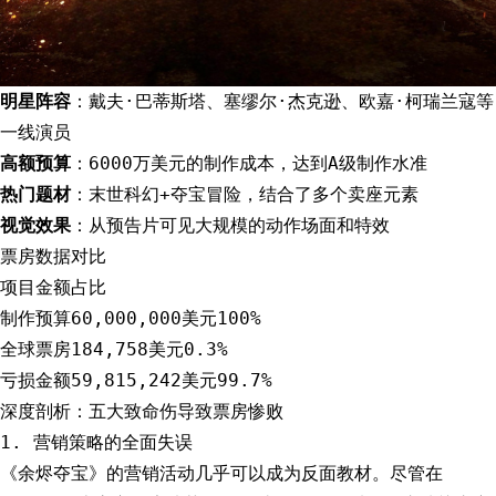
明星阵容
：戴夫·巴蒂斯塔、塞缪尔·杰克逊、欧嘉·柯瑞兰寇等
一线演员
高额预算
：6000万美元的制作成本，达到A级制作水准
热门题材
：末世科幻+夺宝冒险，结合了多个卖座元素
视觉效果
：从预告片可见大规模的动作场面和特效
票房数据对比
项目金额占比
制作预算60,000,000美元100%
全球票房184,758美元0.3%
亏损金额59,815,242美元99.7%
深度剖析：五大致命伤导致票房惨败
1. 营销策略的全面失误
《余烬夺宝》的营销活动几乎可以成为反面教材。尽管在