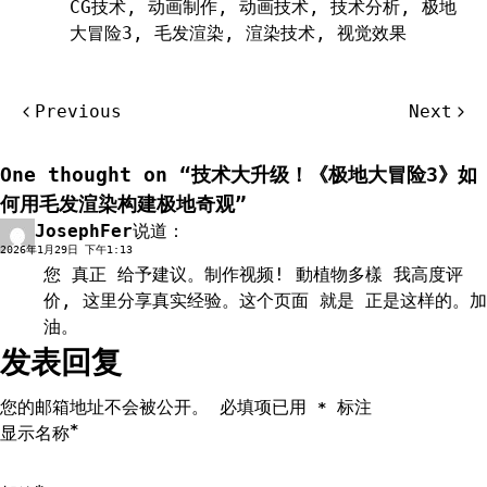
CG技术
,
动画制作
,
动画技术
,
技术分析
,
极地
大冒险3
,
毛发渲染
,
渲染技术
,
视觉效果
文
Previous
Next
章
导
One thought on “
技术大升级！《极地大冒险3》如
航
何用毛发渲染构建极地奇观
”
JosephFer
说道：
回复
2026年1月29日 下午1:13
您 真正 给予建议。制作视频!
動植物多樣
我高度评
价, 这里分享真实经验。这个页面 就是 正是这样的。加
油。
发表回复
您的邮箱地址不会被公开。
必填项已用
标注
*
*
显示名称