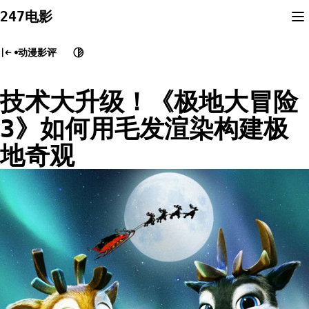
Skip
247电影
to
content
动漫影评
技术大升级！《极地大冒险
3》如何用毛发渲染构建极
地奇观