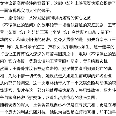
女性议题高度关注的背景下，这部电影的上映无疑为观众提供了
一面审视现实与人性的镜子。
一、剧情解析：从家庭悲剧到职场迷宫的惊心之旅
《不该停止的追问》的故事始于一场看似普通的家庭悲剧。王菁
菁（柴蔚 饰）的姐姐王遥（李梦 饰）突然离奇自杀，留下年
幼的女儿和满身旧伤的秘密。更令人震惊的是，姐夫俞寒冰（王
宁 饰）竟拿出亲子鉴定，声称女儿并非自己亲生。这一连串的
打击让王菁菁陷入深深的痛苦与困惑之中。电影《不该停止的追
问》官方海报，柴蔚饰演的王菁菁眼神坚定，背景暗藏玄机
然而，王菁菁并没有被悲痛击垮。她发誓要查明姐姐死亡的真
相，为此不惜一切代价。她设法进入姐姐生前就职的知名企业，
从内部开始调查。这一决定将她带入了一个充满危险与阴谋的职
场迷宫。影片在这一部分的处理极为精彩，将职场政治、权力斗
争与家庭秘密巧妙交织，营造出步步惊心的紧张氛围。
随着调查的深入，王菁菁发现自己不仅是在寻找真相，更是在与
一个庞大的利益集团对抗。她以为自己是在狩猎真相，却不知早