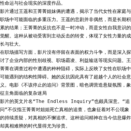
性命运与社会现实的深度作品。
影片通过王遥和王菁菁姐妹俩的遭遇，揭示了当代女性在家庭与
职场中可能面临的多重压力。王遥的悲剧并非偶然，而是长期积
累的结果；王菁菁的反抗也不是一时冲动，而是女性自我意识的
觉醒。这种从被动受害到主动反击的转变，体现了女性力量的成
长与壮大。
在职场描写方面，影片没有停留在表面的权力斗争，而是深入探
讨了企业内部的性别歧视、职场霸凌、利益输送等现实问题。王
菁菁在调查过程中遭遇的种种阻碍，实际上反映了女性在职场中
可能遇到的结构性障碍。她的反抗因此具有了超越个人的社会意
义。电影《不该停止的追问》背景图，暗色调营造悬疑氛围，象
征主角面临的复杂迷局
影片的英文片名“The Endless Inquiry”也颇具深意。“追
问”不仅指王菁菁对姐姐死亡真相的追查，也象征着对不公现象
的持续质疑，对真相的不懈追求。这种追问精神在当今信息爆炸
却真相难辨的时代显得尤为珍贵。