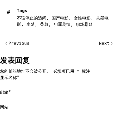
Tags
不该停止的追问
,
国产电影
,
女性电影
,
悬疑电
影
,
李梦
,
柴蔚
,
犯罪剧情
,
职场悬疑
文
Previous
Next
章
导
发表回复
航
您的邮箱地址不会被公开。
必填项已用
标注
*
*
显示名称
*
邮箱
网站