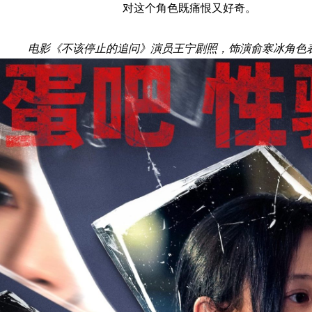
对这个角色既痛恨又好奇。
电影《不该停止的追问》演员王宁剧照，饰演俞寒冰角色