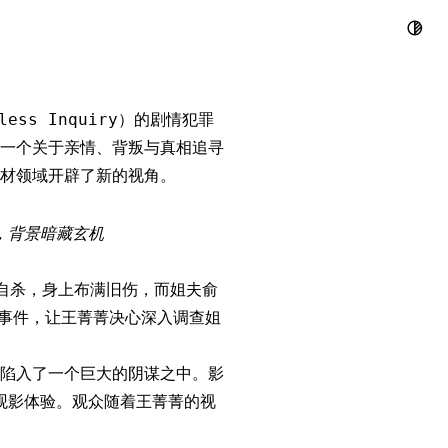
女神，揭开职
ss Inquiry）的剧情犯罪
一个关于亲情、背叛与真相追寻
材领域开辟了新的视角。
，背景暗藏玄机
自杀，身上布满旧伤，而姐夫俞
事件，让王菁菁决心深入调查姐
陷入了一个巨大的阴谋之中。影
观影体验。观众随着王菁菁的视