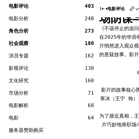
电
《不该
Skip
影
电影评论
403
电影评论
to
场阴谋
content
电影分析
248
《不该停止的追问
角色分析
273
在2025年的华语
社会观察
180
片悄然进入观众视
的悬疑故事。影片
演员专题
162
影视评论
130
文化研究
160
影片的故事核心
市场分析
71
寒冰（王宁 饰
电影解析
68
为了接近真相，王
电影
64
片巧妙地将职场
服务器赞助购买