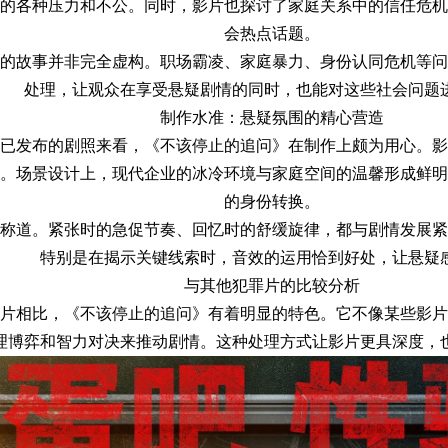
的各种压力和不公。同时，影片也探讨了家庭关系中的信任危机
会热点话题。
的故事并非完全虚构。职场霸凌、家庭暴力、身份认同危机等问
处理，让观众在享受悬疑剧情的同时，也能对这些社会问题
制作水准：悬疑氛围的精心营造
已发布的剧照来看，《不该停止的追问》在制作上颇为用心。影
。场景设计上，现代企业的冰冷环境与家庭空间的温馨形成鲜明
的身份转换。
称道。紧张时的急促节奏、回忆时的舒缓旋律，都与剧情发展紧
特别是在揭示关键线索时，音效的运用恰到好处，让悬疑
与其他犯罪片的比较分析
片相比，《不该停止的追问》有着明显的特色。它不像某些影片
理博弈和智力对决来推动剧情。这种处理方式让影片更具深度，