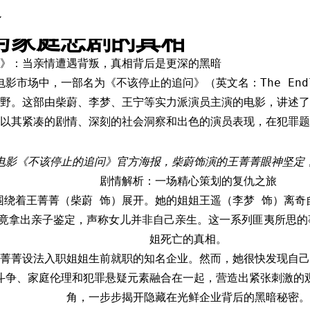
停止的追问》：柴蔚化身复仇
与家庭悲剧的真相
》：当亲情遭遇背叛，真相背后是更深的黑暗
电影市场中，一部名为《不该停止的追问》（英文名：The Endle
野。这部由柴蔚、李梦、王宁等实力派演员主演的电影，讲述了
以其紧凑的剧情、深刻的社会洞察和出色的演员表现，在犯罪题
电影《不该停止的追问》官方海报，柴蔚饰演的王菁菁眼神坚定
剧情解析：一场精心策划的复仇之旅
围绕着王菁菁（柴蔚 饰）展开。她的姐姐王遥（李梦 饰）离奇
）竟拿出亲子鉴定，声称女儿并非自己亲生。这一系列匪夷所思的
姐死亡的真相。
菁菁设法入职姐姐生前就职的知名企业。然而，她很快发现自己
斗争、家庭伦理和犯罪悬疑元素融合在一起，营造出紧张刺激的
角，一步步揭开隐藏在光鲜企业背后的黑暗秘密。