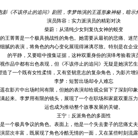
电影《不该停止的追问》剧照，李梦饰演的王遥形象神秘，暗示
演员阵容：实力派演员的精彩对决
柴蔚：从清纯少女到复仇女神的蜕变
的王菁菁是一个极具挑战性的角色。她需要从最初的悲痛、迷茫
细腻的表演，将角色的内心变化展现得淋漓尽致。特别是在企业
的平静，又要暗中搜集证据，这种双重身份的演绎考验着演
视作品中都有出色表现，但《不该停止的追问》无疑是她演艺生
塑造了一个既有女性柔情，又有坚韧意志的复杂角色，为影片增
李梦：短暂出场却令人难忘
遥在影片中出场时间有限，但她的表演却给观众留下了深刻印象
满起来。李梦用有限的镜头，展现了一个在职场和家庭双重压力
运也成为推动整个故事发展的关键。
王宁：反派角色的多面性
是一个极具争议的角色。表面上，他是一个失去妻子的悲痛丈夫
演层次丰富，既展现了角色冷酷无情的一面，又在某些时刻流露