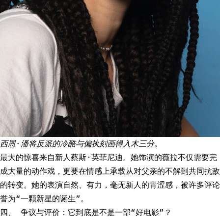
西恩·潘将反派的冷酷与偏执刻画得入木三分。
最大的惊喜来自新人蔡斯·英菲尼迪。她饰演的薇拉不仅需要完
成大量的动作戏，更要在情感上承载从对父亲的不解到共同抗敌
的转变。她的表演自然、有力，毫无新人的青涩感，被许多评论
誉为“一颗新星的诞生”。
四、 争议与评价：它到底是不是一部“好电影”？