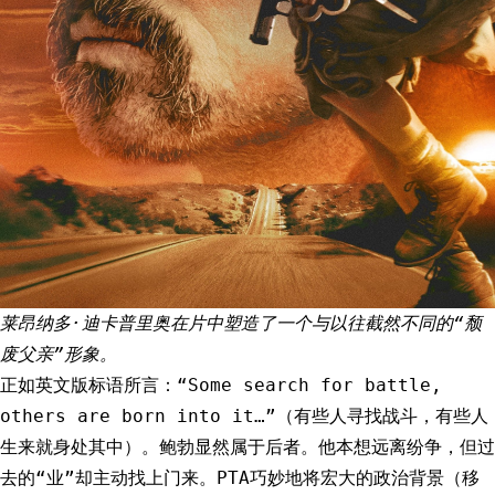
莱昂纳多·迪卡普里奥在片中塑造了一个与以往截然不同的“颓
废父亲”形象。
正如英文版标语所言：“Some search for battle,
others are born into it…”（有些人寻找战斗，有些人
生来就身处其中）。鲍勃显然属于后者。他本想远离纷争，但过
去的“业”却主动找上门来。PTA巧妙地将宏大的政治背景（移