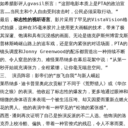
如希腊影评人gvasil所言：“这部电影本质上是PTA的政治宣
言……当民主和个人自由受到攻击时，公民必须采取行动。”
最后，
标志性的视听语言
。影片采用了罕见的VistaVision格
式拍摄，这种在35毫米胶片上使用更大画幅的技术，带来了极
其深邃、饱满和具有沉浸感的画面。无论是德克萨斯州博雷戈斯
普林斯崎岖山路上的追车戏，还是室内紧张的对话场面，PTA的
镜头调度和Jonny Greenwood的配乐都营造出一种持续不断
的、令人窒息的张力。难怪莱昂纳多在幕后花絮中说：“从第一
秒开始就充满张力，全程紧绷，让你毫无喘息空间。”
三、 演员阵容：影帝们的“放飞自我”与新人崛起
莱昂纳多·迪卡普里奥此次贡献了不同于《荒野猎人》或《华尔
街之狼》的表演。他收起了标志性的爆发力，更多地通过眼神和
细微的身体语言来表现一个被生活压垮、却又因爱而重新点燃火
花的男人。他的表演中有一种罕见的“松弛的紧张感”。
西恩·潘则再次证明了自己是扮演反派的不二人选。他饰演的洛
克乔上校冷酷、偏执，带着一种官僚式的残忍，令人不寒而栗。