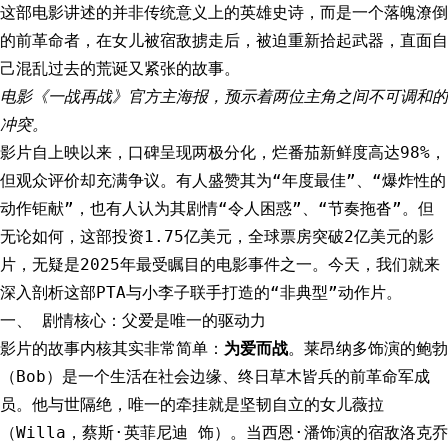
这部电影讲述的并非传统意义上的英雄史诗，而是一个落魄潦倒
的前革命者，在女儿被宿敌掳走后，被迫重新拾起武器，直面自
己混乱过去的荒诞又紧张的故事。
电影《一战再战》官方主海报，预示着两位主角之间不可调和的
冲突。
影片自上映以来，口碑呈现两极分化，烂番茄新鲜度高达98%，
但观众评价却充满争议。有人盛赞其为“年度最佳”、“爆炸性的
动作钜献”，也有人认为其剧情“令人困惑”、“节奏拖沓”。但
无论如何，这部投资1.75亿美元，全球票房突破2亿美元的影
片，无疑是2025年最受瞩目的电影事件之一。今天，我们就来
深入剖析这部PTA与小李子联手打造的“非典型”动作片。
一、 剧情核心：父爱是唯一的驱动力
影片的故事内核其实非常简单：
为爱而战
。莱昂纳多饰演的鲍勃
（Bob）是一个生活在社会边缘、终日草木皆兵的前革命军成
员。他与世隔绝，唯一的牵挂就是坚韧自立的女儿薇拉
（Willa，蔡斯·英菲尼迪 饰）。当西恩·潘饰演的宿敌洛克乔