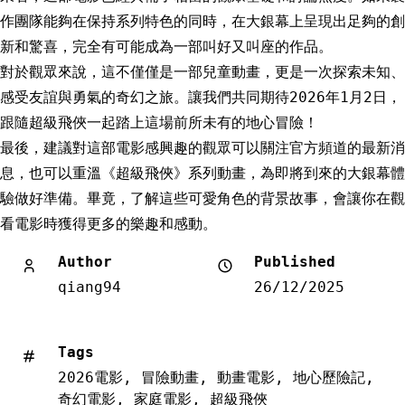
作團隊能夠在保持系列特色的同時，在大銀幕上呈現出足夠的創
新和驚喜，完全有可能成為一部叫好又叫座的作品。
對於觀眾來說，這不僅僅是一部兒童動畫，更是一次探索未知、
感受友誼與勇氣的奇幻之旅。讓我們共同期待2026年1月2日，
跟隨超級飛俠一起踏上這場前所未有的地心冒險！
最後，建議對這部電影感興趣的觀眾可以關注官方頻道的最新消
息，也可以重溫《超級飛俠》系列動畫，為即將到來的大銀幕體
驗做好準備。畢竟，了解這些可愛角色的背景故事，會讓你在觀
看電影時獲得更多的樂趣和感動。
Author
Published
qiang94
26/12/2025
Tags
2026電影
,
冒險動畫
,
動畫電影
,
地心歷險記
,
奇幻電影
,
家庭電影
,
超級飛俠