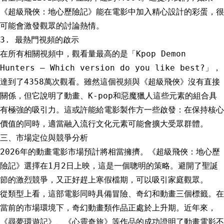
《超級飛俠：地心歷險記》能在電影中加入精心設計的彩蛋，很
可能會激發觀眾的討論熱情。
3. 最熱門視頻的啟示
在所有相關視頻中，觀看量最高的是「Kpop Demon
Hunters – Which version do you like best?」，
達到了4358萬次觀看。雖然這個視頻與《超級飛俠》沒有直接
關係，但它說明了動畫、K-pop和惡魔獵人這些元素的組合具
有極強的吸引力。這或許能給電影製作方一些啟發：在保持核心
價值的同時，適當融入流行文化元素可能會擴大受眾群體。
三、市場定位與競爭分析
2026年的動畫電影市場預計將相當擁擠。《超級飛俠：地心歷
險記》選擇在1月2日上映，這是一個聰明的策略。避開了聖誕
節的激烈競爭，又正好趕上寒假檔期，可以吸引家庭觀眾。
從類型上看，這部電影同時具備冒險、奇幻和動畫三個標籤。在
當前的市場環境下，奇幻動畫類作品正處於上升期。近年來，
《尋夢環遊記》、《心靈奇旅》等作品的成功證明了動畫電影不