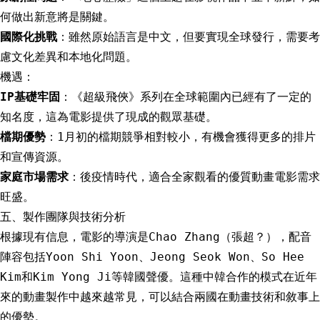
何做出新意將是關鍵。
國際化挑戰
：雖然原始語言是中文，但要實現全球發行，需要考
慮文化差異和本地化問題。
機遇：
IP基礎牢固
：《超級飛俠》系列在全球範圍內已經有了一定的
知名度，這為電影提供了現成的觀眾基礎。
檔期優勢
：1月初的檔期競爭相對較小，有機會獲得更多的排片
和宣傳資源。
家庭市場需求
：後疫情時代，適合全家觀看的優質動畫電影需求
旺盛。
五、製作團隊與技術分析
根據現有信息，電影的導演是Chao Zhang（張超？），配音
陣容包括Yoon Shi Yoon、Jeong Seok Won、So Hee
Kim和Kim Yong Ji等韓國聲優。這種中韓合作的模式在近年
來的動畫製作中越來越常見，可以結合兩國在動畫技術和敘事上
的優勢。