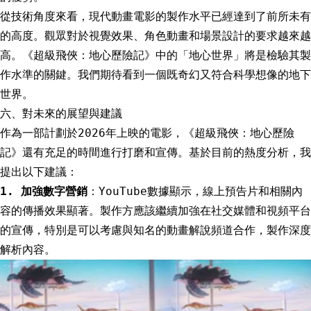
從技術角度來看，現代動畫電影的製作水平已經達到了前所未有
的高度。觀眾對於視覺效果、角色動畫和場景設計的要求越來越
高。《超級飛俠：地心歷險記》中的「地心世界」將是檢驗其製
作水準的關鍵。我們期待看到一個既奇幻又符合科學想像的地下
世界。
六、對未來的展望與建議
作為一部計劃於2026年上映的電影，《超級飛俠：地心歷險
記》還有充足的時間進行打磨和宣傳。基於目前的熱度分析，我
提出以下建議：
1. 加強數字營銷
：YouTube數據顯示，線上預告片和相關內
容的傳播效果顯著。製作方應該繼續加強在社交媒體和視頻平台
的宣傳，特別是可以考慮與知名的動畫解說頻道合作，製作深度
解析內容。