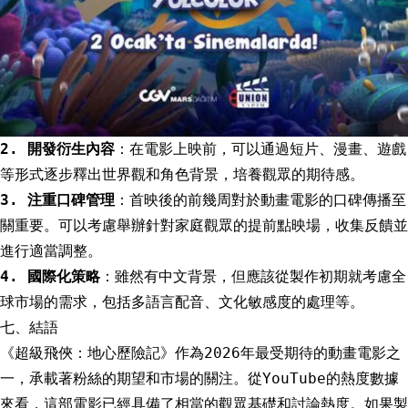
2. 開發衍生內容
：在電影上映前，可以通過短片、漫畫、遊戲
等形式逐步釋出世界觀和角色背景，培養觀眾的期待感。
3. 注重口碑管理
：首映後的前幾周對於動畫電影的口碑傳播至
關重要。可以考慮舉辦針對家庭觀眾的提前點映場，收集反饋並
進行適當調整。
4. 國際化策略
：雖然有中文背景，但應該從製作初期就考慮全
球市場的需求，包括多語言配音、文化敏感度的處理等。
七、結語
《超級飛俠：地心歷險記》作為2026年最受期待的動畫電影之
一，承載著粉絲的期望和市場的關注。從YouTube的熱度數據
來看，這部電影已經具備了相當的觀眾基礎和討論熱度。如果製