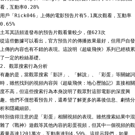
看，互動率0.28%
用戶「Rick046」上傳的電影預告片有5.1萬次觀看，互動率
0.65%
土耳其語頻道發布的預告片觀看量較少，僅623次
從這些數據可以看出，官方預告片的傳播效果最好，但用戶自發
上傳的內容也有不錯的表現。這說明《超級飛俠》系列已經積累
了一定的粉絲基礎。
2. 觀眾搜索行為分析
有趣的是，當觀眾搜索「影評」、「解說」、「彩蛋」等關鍵詞
時，雖然找到的視頻內容與《超級飛俠：地心歷險記》直接相關
度不高，但這些搜索行為本身說明了觀眾對這部電影的深度興
趣。他們不僅想看預告片，還希望了解更多的幕後信息、劇情分
析和隱藏細節。
特別值得注意的是「彩蛋」相關視頻的表現。雖然搜索結果中混
雜了《戰神》遊戲等其他內容的彩蛋視頻，但其中一個視頻的觀
看量高達1201萬次，互動率達到4.59%。這提示我們，如果