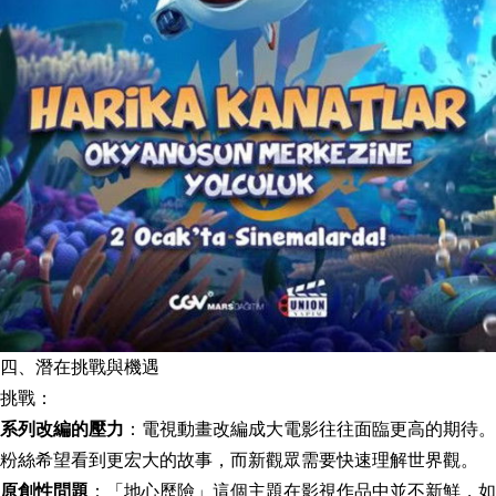
四、潛在挑戰與機遇
挑戰：
系列改編的壓力
：電視動畫改編成大電影往往面臨更高的期待。
粉絲希望看到更宏大的故事，而新觀眾需要快速理解世界觀。
原創性問題
：「地心歷險」這個主題在影視作品中並不新鮮，如