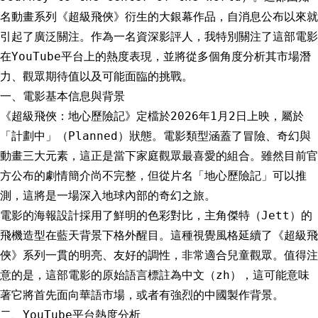
名動畫系列《超級飛俠》衍生的大銀幕作品，自消息公布以來就
引起了廣泛關注。作為一名資深影評人，我特別關注了這部電影
在YouTube平台上的熱度表現，並將從多個角度分析其市場潛
力、觀眾期待值以及可能面臨的挑戰。
一、電影基本信息與背景
《超級飛俠：地心歷險記》定檔於2026年1月2日上映，屬於
「計劃中」（Planned）狀態。電影類型涵蓋了冒險、奇幻與
動畫三大元素，這正是當下家庭觀眾最喜愛的組合。雖然目前官
方公布的劇情簡介尚不完整，但從片名「地心歷險記」可以推
測，這將是一場深入地球內部的奇幻之旅。
電影的海報設計採用了鮮明的色彩對比，主角傑特（Jett）的
飛機造型在藍天背景下格外醒目。這種視覺風格延續了《超級飛
俠》系列一貫的明亮、友好的調性，非常適合兒童觀眾。值得注
意的是，這部電影的原始語言標註為中文（zh），這可能意味
著它將首先面向華語市場，或者有強烈的中國製作背景。
二、YouTube平台熱度分析