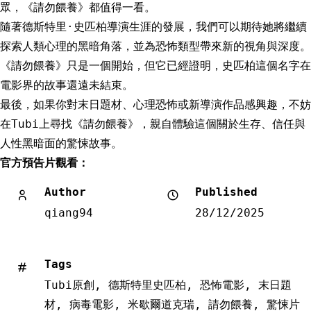
眾，《請勿餵養》都值得一看。
隨著德斯特里·史匹柏導演生涯的發展，我們可以期待她將繼續
探索人類心理的黑暗角落，並為恐怖類型帶來新的視角與深度。
《請勿餵養》只是一個開始，但它已經證明，史匹柏這個名字在
電影界的故事還遠未結束。
最後，如果你對末日題材、心理恐怖或新導演作品感興趣，不妨
在Tubi上尋找《請勿餵養》，親自體驗這個關於生存、信任與
人性黑暗面的驚悚故事。
官方預告片觀看：
Author
Published
qiang94
28/12/2025
Tags
Tubi原創
,
德斯特里史匹柏
,
恐怖電影
,
末日題
材
,
病毒電影
,
米歇爾道克瑞
,
請勿餵養
,
驚悚片