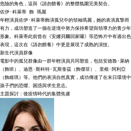
危險的角色，這與《請勿餵養》的整體氛圍完美契合。
佐伊·科萊蒂 飾 瑪麗
年輕演員佐伊·科萊蒂飾演孤兒中的領袖瑪麗，她的表演真摯而
有力，成功塑造了一個在逆境中努力保持希望與領導力的青少年
形象。科萊蒂此前曾在《安娜貝爾回家囉》等恐怖片中有過出色
表現，這次在《請勿餵養》中更是展現了成熟的演技。
新生代演員群像
電影中的孤兒群像由一群年輕演員共同塑造，包括安德魯·萊納
（飾班）、迪恩·斯科特·瓦斯奎茲（飾傑菲）、里根·阿利亞
（飾維琪）等。他們的表演自然真實，成功傳達了在末日環境中
孩子們的恐懼、困惑與求生意志。
主題探討：後疫情時代的集體焦慮