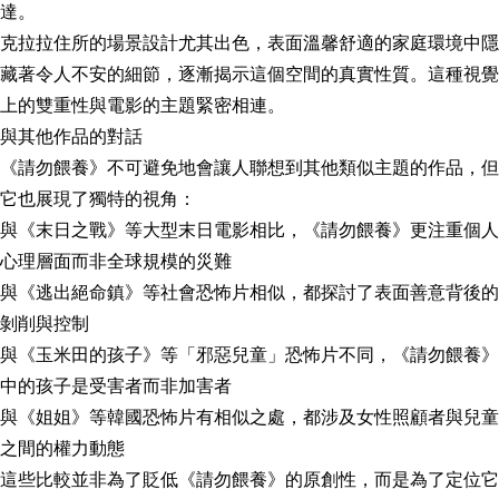
達。
克拉拉住所的場景設計尤其出色，表面溫馨舒適的家庭環境中隱
藏著令人不安的細節，逐漸揭示這個空間的真實性質。這種視覺
上的雙重性與電影的主題緊密相連。
與其他作品的對話
《請勿餵養》不可避免地會讓人聯想到其他類似主題的作品，但
它也展現了獨特的視角：
與《末日之戰》等大型末日電影相比，《請勿餵養》更注重個人
心理層面而非全球規模的災難
與《逃出絕命鎮》等社會恐怖片相似，都探討了表面善意背後的
剝削與控制
與《玉米田的孩子》等「邪惡兒童」恐怖片不同，《請勿餵養》
中的孩子是受害者而非加害者
與《姐姐》等韓國恐怖片有相似之處，都涉及女性照顧者與兒童
之間的權力動態
這些比較並非為了貶低《請勿餵養》的原創性，而是為了定位它