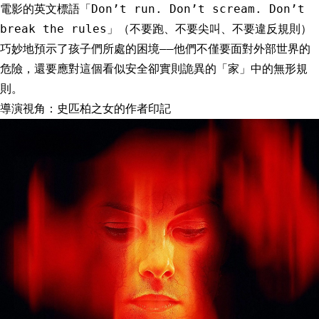
電影的英文標語「Don’t run. Don’t scream. Don’t
break the rules」（不要跑、不要尖叫、不要違反規則）
巧妙地預示了孩子們所處的困境——他們不僅要面對外部世界的
危險，還要應對這個看似安全卻實則詭異的「家」中的無形規
則。
導演視角：史匹柏之女的作者印記