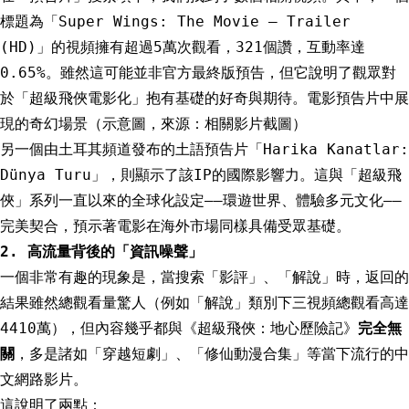
標題為「Super Wings: The Movie – Trailer
(HD)」的視頻擁有超過5萬次觀看，321個讚，互動率達
0.65%。雖然這可能並非官方最終版預告，但它說明了觀眾對
於「超級飛俠電影化」抱有基礎的好奇與期待。電影預告片中展
現的奇幻場景（示意圖，來源：相關影片截圖）
另一個由土耳其頻道發布的土語預告片「Harika Kanatlar:
Dünya Turu」，則顯示了該IP的國際影響力。這與「超級飛
俠」系列一直以來的全球化設定——環遊世界、體驗多元文化——
完美契合，預示著電影在海外市場同樣具備受眾基礎。
2. 高流量背後的「資訊噪聲」
一個非常有趣的現象是，當搜索「影評」、「解說」時，返回的
結果雖然總觀看量驚人（例如「解說」類別下三視頻總觀看高達
4410萬），但內容幾乎都與《超級飛俠：地心歷險記》
完全無
關
，多是諸如「穿越短劇」、「修仙動漫合集」等當下流行的中
文網路影片。
這說明了兩點：