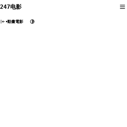
Skip
247电影
to
content
動畫電影