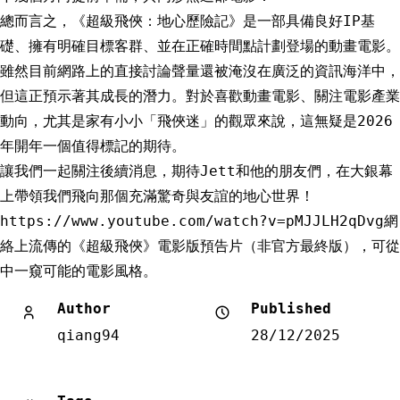
總而言之，《超級飛俠：地心歷險記》是一部具備良好IP基
礎、擁有明確目標客群、並在正確時間點計劃登場的動畫電影。
雖然目前網路上的直接討論聲量還被淹沒在廣泛的資訊海洋中，
但這正預示著其成長的潛力。對於喜歡動畫電影、關注電影產業
動向，尤其是家有小小「飛俠迷」的觀眾來說，這無疑是2026
年開年一個值得標記的期待。
讓我們一起關注後續消息，期待Jett和他的朋友們，在大銀幕
上帶領我們飛向那個充滿驚奇與友誼的地心世界！
https://www.youtube.com/watch?v=pMJJLH2qDvg網
絡上流傳的《超級飛俠》電影版預告片（非官方最終版），可從
中一窺可能的電影風格。
Author
Published
qiang94
28/12/2025