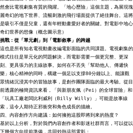
然會比電視劇集有質的飛躍。「地心歷險」這個主題，為展現瑰
麗奇幻的地下世界、流暢刺激的飛行場面提供了絕佳舞台。這將
是吸引不僅是兒童，還有年輕動畫愛好者的關鍵。對電影中地心
奇幻世界的想像（概念圖示意）
挑戰：從「單元劇」到「電影敘事」的跨越
這也是所有知名電視動畫改編電影面臨的共同課題。電視劇集的
模式往往是單元化的問題解決，而電影需要一個更完整、更深
刻、更具張力的主線故事。如何在不丟失「幫助他人、傳遞快
樂」核心精神的同時，構建一個足以支撐80分鐘以上、能讓觀
眾情緒沉浸其中的冒險故事，是創作團隊面臨的最大考驗。從目
前透露的極簡資訊來看，「與新朋友佩（Pei）的全球冒險」和
「玩具工廠老闆比利威利（Billy Willy）」可能是故事線
索，這令人期待正邪衝突和角色成長的描繪。
四、內容創作方向建議：如何擁抱這股即將到來的熱度？
基於以上分析，對於我們內容創作者和影迷社群而言，可以從以
下幾個方向提前準備，共同炒熱這部電影：