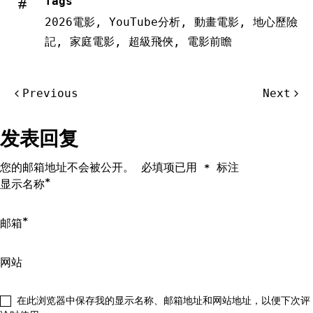
Tags
2026電影
,
YouTube分析
,
動畫電影
,
地心歷險
記
,
家庭電影
,
超級飛俠
,
電影前瞻
文
Previous
Next
章
导
发表回复
航
您的邮箱地址不会被公开。
必填项已用
标注
*
*
显示名称
*
邮箱
网站
在此浏览器中保存我的显示名称、邮箱地址和网站地址，以便下次评