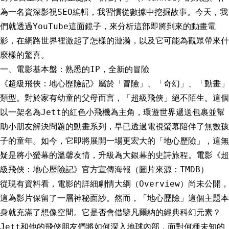
為一名資深影視SEO編輯，我習慣從數據中挖掘故事。今天，我
們就透過YouTube這面鏡子，來分析這部即將到來的動畫電
影，在網路世界裡激起了怎樣的漣漪，以及它可能為觀眾帶來什
麼樣的驚喜。
一、電影基本盤：熟悉的IP，全新的冒險
《超級飛俠：地心歷險記》屬於「冒險」、「奇幻」、「動畫」
類型。對於家有幼童的父母而言，「超級飛俠」絕不陌生。這個
以一架名為Jett的紅色小飛機為主角，環遊世界遞送包裹並幫
助小朋友解決問題的動畫系列，早已透過電視螢幕陪伴了無數孩
子的童年。如今，它即將展開一場更宏大的「地心歷險」，這無
疑是將小螢幕的溫馨友情，升級為大銀幕的史詩旅程。電影《超
級飛俠：地心歷險記》官方宣傳海報（圖片來源：TMDB）
從現有資料看，電影的詳細劇情大綱（Overview）尚未公開，
這為影片保留了一層神秘面紗。然而，「地心歷險」這個主題本
身就充滿了想像空間。它是否會借鑒凡爾納的經典科幻元素？
Jett和他的飛俠朋友們將如何深入地球內部，面對何種未知的