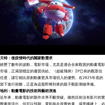
天時：後疫情時代的闔家歡需求
經歷了數年的波動，電影市場，尤其是適合全家觀賞的動畫電影
市場，正渴望穩定的優質供給。《超級飛俠》IP已有的觀眾信
任度，讓它相比原創動畫更具市場切入的優勢。在2025年底的
當下進行前瞻，正是為這股即將到來的親子觀影潮做準備。
地利：動畫電影的技術與藝術演進
近年來，動畫電影的製作水準不斷突破。雖然目前沒有影片的實
際畫面流出，但可以預期，電影版在視覺效果、場景構建上，必