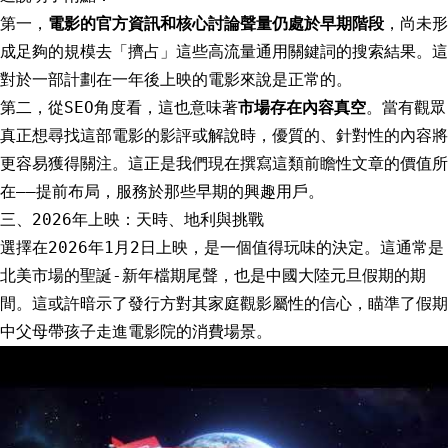
第一，
電影的官方資訊和核心討論聲量仍處於早期階段
，尚未形
成足夠的規模去「擠占」這些高流量通用關鍵詞的搜索結果。這
對於一部計劃在一年後上映的電影來說是正常的。
第二，從SEO角度看，這也意味著
市場存在內容真空
。當有觀眾
真正想尋找這部電影的影評或解說時，優質的、針對性的內容將
更容易獲得關注。這正是我們現在撰寫這類前瞻性文章的價值所
在——提前布局，服務於那些早期的興趣用戶。
三、2026年上映：天時、地利與挑戰
選擇在2026年1月2日上映，是一個值得玩味的決定。這通常是
北美市場的聖誕-新年檔期尾聲，也是中國大陸元旦假期的期
間。這或許暗示了發行方對其家庭觀影屬性的信心，瞄準了假期
中父母帶孩子走進電影院的消費場景。