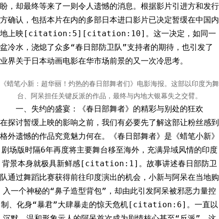
盼，却最终等来了一则令人遗憾的消息。根据影片引进方和发行
方确认，包括本片在内的多部日本进口影片已决定暂缓在中国内
地上映[citation:5][citation:10]。这一决定，如同一
盆冷水，浇熄了众多“春日部防卫队”支持者的期待，也引发了
业界关于日本动画电影在华市场前景的又一次冷思考。
《蜡笔小新：超华丽！灼热的春日部舞者们》电影海报。这部以印度为舞
台、阿呆担任关键反派的作品，最终与内地大银幕失之交臂。
一、失约的盛宴：《春日部舞者》的精彩与别处的狂欢
在探讨暂缓上映的影响之前，我们有必要先了解这部让粉丝感到
格外遗憾的作品究竟魅力何在。《春日部舞者》是《蜡笔小新》
剧场版时隔6年再度将主要舞台移至海外，充满异域风情的印度
背景本身就极具新鲜感[citation:1]。故事讲述春日部防卫
队通过舞蹈比赛获得前往印度演出的机会，小新与阿呆在当地购
入一个神秘的“鼻子造型背包”，却由此引发阿呆被邪恶力量控
制、化身“暴君”大肆暴走的惊天危机[citation:6]。一直以
沉默、温和形象示人的阿呆首次成为剧情核心甚至“反派”，这