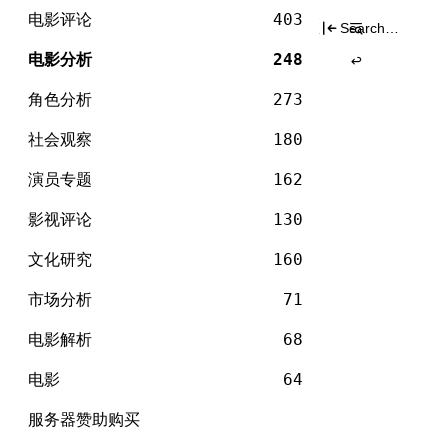
电
分类
Skip
影
电影评论
403
Search
to
for:
content
电影分析
248
角色分析
273
社会观察
180
演员专题
162
影视评论
130
文化研究
160
市场分析
71
电影解析
68
电影
64
服务器赞助购买