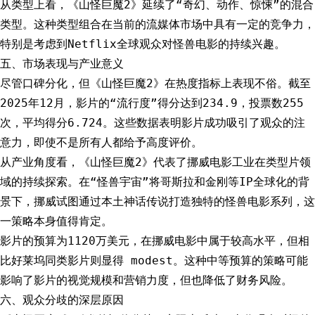
从类型上看，《山怪巨魔2》延续了“奇幻、动作、惊悚”的混合
类型。这种类型组合在当前的流媒体市场中具有一定的竞争力，
特别是考虑到Netflix全球观众对怪兽电影的持续兴趣。
五、市场表现与产业意义
尽管口碑分化，但《山怪巨魔2》在热度指标上表现不俗。截至
2025年12月，影片的“流行度”得分达到234.9，投票数255
次，平均得分6.724。这些数据表明影片成功吸引了观众的注
意力，即使不是所有人都给予高度评价。
从产业角度看，《山怪巨魔2》代表了挪威电影工业在类型片领
域的持续探索。在“怪兽宇宙”将哥斯拉和金刚等IP全球化的背
景下，挪威试图通过本土神话传说打造独特的怪兽电影系列，这
一策略本身值得肯定。
影片的预算为1120万美元，在挪威电影中属于较高水平，但相
比好莱坞同类影片则显得 modest。这种中等预算的策略可能
影响了影片的视觉规模和营销力度，但也降低了财务风险。
六、观众分歧的深层原因