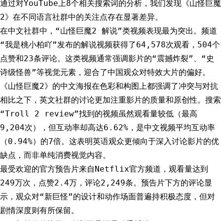
通过对YouTube上8个相关搜索词的分析，我们发现《山怪巨魔
2》在不同语言社群中的关注点存在显著差异。
在中文社群中，“山怪巨魔2 解说”类视频表现最为突出。频道
“我是桃小柏吖”发布的解说视频获得了64,578次观看，504个
点赞和23条评论。这类视频通常强调影片的“震撼炸裂”、“史
诗级怪兽”等视觉元素，迎合了中国观众对特效大片的偏好。
《山怪巨魔2》的中文海报在色彩和构图上都强调了冲突与对抗
相比之下，英文社群的讨论更加注重影片的质量和原创性。搜索
“Troll 2 review”找到的视频虽然观看量较低（最高
9,204次），但互动率却高达6.62%，是中文视频平均互动率
（0.94%）的7倍。这表明英语观众更倾向于深入讨论影片的优
缺点，而非单纯消费视觉内容。
最受欢迎的官方预告片来自Netflix官方频道，观看量达到
249万次，点赞2.4万，评论2,249条。预告片下方的评论显
示，观众对“新巨怪”的设计和动作场面普遍持积极态度，但对
剧情深度则有所保留。