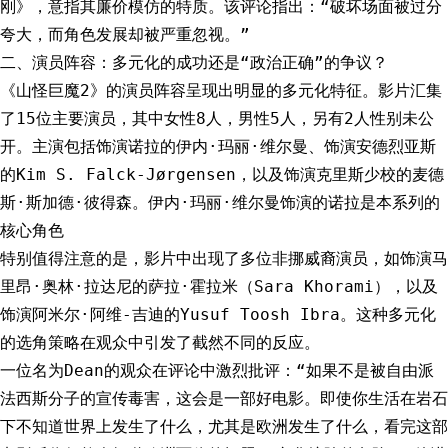
刚》，意指其廉价模仿的特质。该评论指出：“破坏场面被过分
夸大，而角色发展却被严重忽视。”
二、演员阵容：多元化的成功还是“政治正确”的争议？
《山怪巨魔2》的演员阵容呈现出明显的多元化特征。影片汇集
了15位主要演员，其中女性8人，男性5人，另有2人性别未公
开。主演包括饰演诺拉的伊内·玛丽·维尔曼、饰演安德烈亚斯
的Kim S. Falck-Jørgensen，以及饰演克里斯少校的麦德
斯·斯加德·彼得森。伊内·玛丽·维尔曼饰演的诺拉是本系列的
核心角色
特别值得注意的是，影片中出现了多位非挪威裔演员，如饰演马
里昂·奥林·拉达尼的萨拉·霍拉米（Sara Khorami），以及
饰演阿米尔·阿维-吉迪的Yusuf Toosh Ibra。这种多元化
的选角策略在观众中引发了截然不同的反应。
一位名为Dean的观众在评论中激烈批评：“如果不是被自由派
法西斯分子的宣传毒害，这会是一部好电影。即使你生活在岩石
下不知道世界上发生了什么，尤其是欧洲发生了什么，看完这部