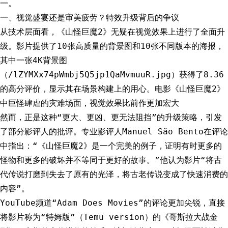
一。
一、视觉盛宴还是审美疲劳？特效升级背后的争议
从技术层面看，《山怪巨魔2》无疑在视觉效果上进行了全面升
级。影片提供了10张高质量的背景图和10张不同版本的海报，
其中一张4K背景图
（/lZYMXx74pWmbj5Q5jp1QaMvmuuR.jpg）获得了8.36
的高分评价，显示其在场景构建上的用心。电影《山怪巨魔2》
中巨怪肆虐的灾难场面，视觉效果比前作更加宏大
然而，正是这种“更大、更凶、更无法阻挡”的升级策略，引发
了部分影评人的批评。专业影评人Manuel São Bento在评论
中指出：“《山怪巨魔2》是一个完美的例子，证明有时更多的
怪物和更多的破坏并不等同于更好的故事。”他认为影片“将古
代传说打磨到失去了原有的光泽，将古老传说变成了快速消费的
内容”。
YouTube频道“Adam Does Movies”的评论更加尖锐，直接
将影片称为“特姆版”（Temu version）的《哥斯拉大战金