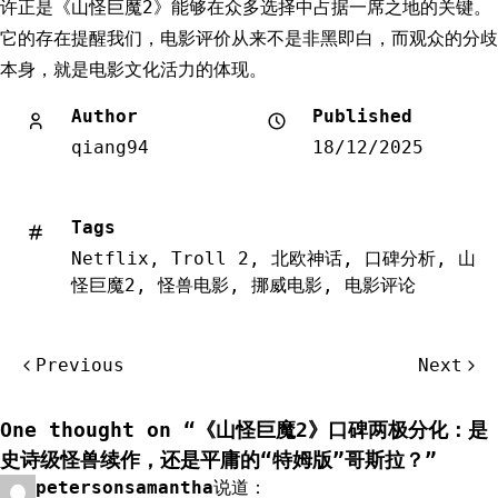
许正是《山怪巨魔2》能够在众多选择中占据一席之地的关键。
它的存在提醒我们，电影评价从来不是非黑即白，而观众的分歧
本身，就是电影文化活力的体现。
Author
Published
qiang94
18/12/2025
Tags
Netflix
,
Troll 2
,
北欧神话
,
口碑分析
,
山
怪巨魔2
,
怪兽电影
,
挪威电影
,
电影评论
文
Previous
Next
章
导
One thought on “
《山怪巨魔2》口碑两极分化：是
航
史诗级怪兽续作，还是平庸的“特姆版”哥斯拉？
”
petersonsamantha
说道：
回复