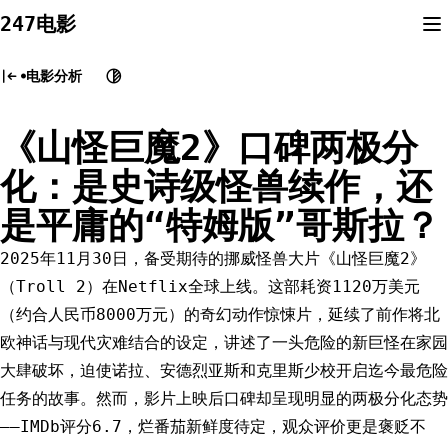
Skip
247电影
to
content
电影分析
《山怪巨魔2》口碑两极分
化：是史诗级怪兽续作，还
是平庸的“特姆版”哥斯拉？
2025年11月30日，备受期待的挪威怪兽大片《山怪巨魔2》
（Troll 2）在Netflix全球上线。这部耗资1120万美元
（约合人民币8000万元）的奇幻动作惊悚片，延续了前作将北
欧神话与现代灾难结合的设定，讲述了一头危险的新巨怪在家园
大肆破坏，迫使诺拉、安德烈亚斯和克里斯少校开启迄今最危险
任务的故事。然而，影片上映后口碑却呈现明显的两极分化态势
——IMDb评分6.7，烂番茄新鲜度待定，观众评价更是褒贬不