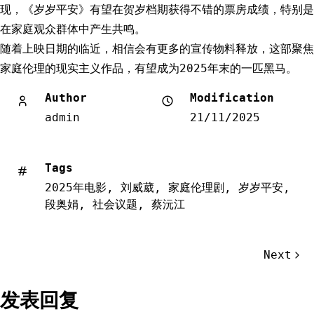
现，《岁岁平安》有望在贺岁档期获得不错的票房成绩，特别是
在家庭观众群体中产生共鸣。
随着上映日期的临近，相信会有更多的宣传物料释放，这部聚焦
家庭伦理的现实主义作品，有望成为2025年末的一匹黑马。
Author
Modification
admin
21/11/2025
Tags
2025年电影
,
刘威葳
,
家庭伦理剧
,
岁岁平安
,
段奥娟
,
社会议题
,
蔡沅江
文
Next
章
导
发表回复
航