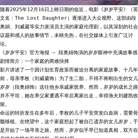
随着2025年12月16日上映日期的临近，电影《岁岁平安》（英
文名：The Lost Daughter）逐渐进入大众视野。这部由段
奥娟、刘威葳等实力派演员主演的家庭伦理剧，以其深刻的社会
议题和感人的故事情节，未映先热，在社交媒体上引发广泛讨
论。
《岁岁平安》官方海报 – 段奥娟饰演的岁岁眼神中充满故事感
剧情简介：一个家庭的两难抉择
影片讲述了一个因计划生育政策而被迫分离的家庭故事。十几年
前，母亲李枚（刘威葳饰）为了生二胎，不得不将刚出生的女儿
岁岁（段奥娟饰）送往他乡亲戚家抚养。然而，岁岁的成长之路
并不平坦，她在养父家遭遇不幸后离家出走，幸得渔夫刘建凯收
留。
命运的转折发生在多年后，李枚的儿子平安突发白血病，需要骨
髓移植。在绝望中，这个家庭想起了被自己遗弃的女儿岁岁，于
是开始了一场寻亲之旅。然而，岁岁似乎早已知道真相，双方在