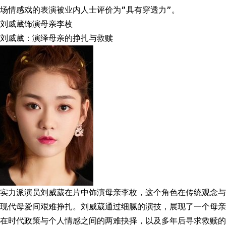
场情感戏的表演被业内人士评价为”具有穿透力”。
刘威葳饰演母亲李枚
刘威葳：演绎母亲的挣扎与救赎
实力派演员刘威葳在片中饰演母亲李枚，这个角色在传统观念与
现代母爱间艰难挣扎。刘威葳通过细腻的演技，展现了一个母亲
在时代政策与个人情感之间的两难抉择，以及多年后寻求救赎的