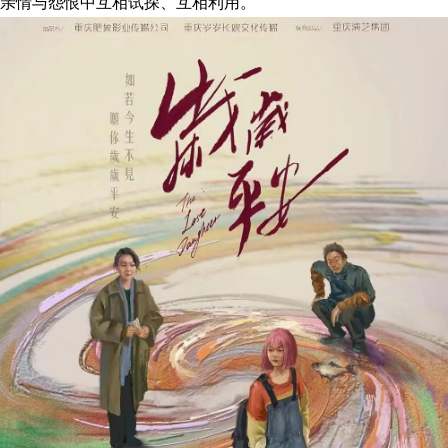
亲情与怨恨中互相试探、互相利用。