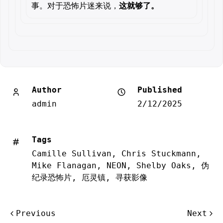
事。对于恐怖片迷来说，
这就够了。
Author
Published
admin
2/12/2025
Tags
Camille Sullivan
,
Chris Stuckmann
,
Mike Flanagan
,
NEON
,
Shelby Oaks
,
伪
纪录恐怖片
,
厄灵镇
,
寻获影像
文
Previous
Next
章