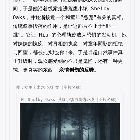
间，于是她沿着线索走进荒废小镇 Shelby
Oaks，并逐渐接近一个和童年“恶魔”有关的真相。
传统叙事段落的作用，是让这部片不止于“吓一
跳”。它让 Mia 的心理轨迹成为恐惧的发动机：她
对妹妹的愧疚、对真相的执念、对童年阴影的拒绝
与回望，都被扎实地拍出来。于是当超自然事件真
正升级时，观众感受到的不只是鬼怪，还有一种更
钝、更真实的东西——
亲情创伤的反噬
。
图：女主卡米尔·沙利文（图片名称）
图：Shelby Oaks 荒废小镇与周边环境（图片名称）