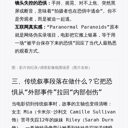
镜头失控的恐惧：
手持、摇晃、对不上焦、突然黑
屏或断音，意味着“拍摄者也在恐惧中逃命”。你不
是旁观者，而是被迫一起逃。
互联网真实感：
“Paranormal Paranoids”原本
就是网络伪实录项目，电影把它搬上银幕，等于用
一场“被平台保存下来的恐惧”回应了当代人最熟悉
的观看方式。
图：影片伪纪录/调查影像氛围场景（图片名称）
三、传统叙事段落在做什么？它把恐
惧从“外部事件”拉回“内部创伤”
当电影切到传统叙事时，故事的主轴也变得清晰：
女主 Mia（卡米尔·沙利文 Camille Sullivan
饰）苦寻失踪12年的妹妹 Riley（Sarah Durn
饰）。一卷神秘录像带让她看到妹妹失踪的关键瞬