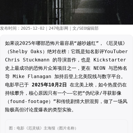
发布时间：2025-12-02｜247电影网｜文/SEO编辑部
如果说2025年哪部恐怖片最容易“越吵越红”，《厄灵镇》
（Shelby Oaks）绝对在榜：它既是知名影评YouTuber
Chris Stuckmann 的导演首作，也是 Kickstarter
史上最成功的恐怖片众筹项目之一，更在 NEON 与恐怖名
导 Mike Flanagan 加持后登上北美院线与数字平台。
电影早已于
2025年10月2日
在北美上映，如今热度仍在
持续攀升，核心原因只有一个——它把“伪纪录/寻获影像
（found-footage）”和传统剧情大胆混剪，做了一场风
险极高但讨论度爆表的类型实验。
图：电影《厄灵镇》主海报（图片名称）