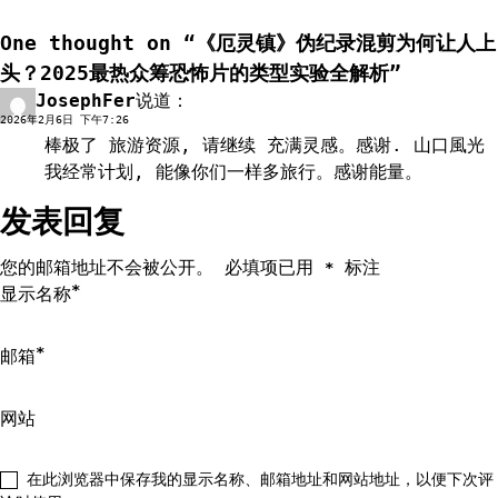
导
One thought on “
《厄灵镇》伪纪录混剪为何让人上
航
头？2025最热众筹恐怖片的类型实验全解析
”
JosephFer
说道：
回复
2026年2月6日 下午7:26
棒极了 旅游资源, 请继续 充满灵感。感谢.
山口風光
我经常计划, 能像你们一样多旅行。感谢能量。
发表回复
您的邮箱地址不会被公开。
必填项已用
标注
*
*
显示名称
*
邮箱
网站
在此浏览器中保存我的显示名称、邮箱地址和网站地址，以便下次评