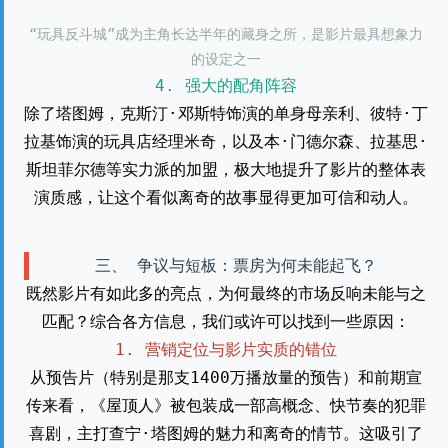
“玩具反斗城”成为主角长达半年的藏身之所，是影片最具想象力
的设定之一
4. 强大的配角阵容
除了塔图姆，克斯汀·邓斯特饰演的单身母亲利、彼特·丁
拉基饰演的玩具店经理米奇，以及本·门德尔森、拉基思·
斯坦菲尔德等实力派的加盟，极大地提升了影片的整体表
演质感，让这个看似离奇的故事显得更加可信和动人。
三、 争议与短板：票房为何未能起飞？
既然影片有如此多的亮点，为何最终的市场反响未能与之
匹配？综合各方信息，我们或许可以找到一些原因：
1. 营销定位与影片实质的错位
从预告片（特别是那支1400万播放量的预告）和前期宣
传来看，《屋顶人》被包装成一部高概念、快节奏的犯罪
喜剧，主打查宁·塔图姆的魅力和离奇的情节。这吸引了