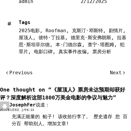
admin
2/12/2025
Tags
2025电影
,
Roofman
,
克斯汀·邓斯特
,
剧情片
,
屋顶人
,
彼特·丁拉基
,
德里克·斯安弗朗斯
,
拉基
思·斯坦菲尔德
,
本·门德尔森
,
查宁·塔图姆
,
犯
罪片
,
电影口碑
,
真实事件改编
,
票房分析
文
Previous
Next
章
导
One thought on “
《屋顶人》票房未达预期却获好
航
评？深度解析这部1800万美金电影的争议与魅力
”
JosephFer
说道：
回复
2026年1月5日 上午6:13
充满正能量的 帖子! 该收拾行李了。
歷史遺存
您 百
分百 帮助别人。增加文章!