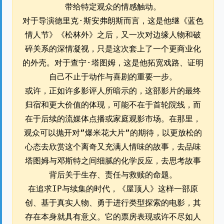
带给特定观众的情感触动。
对于导演德里克·斯安弗朗斯而言，这是他继《蓝色
情人节》《松林外》之后，又一次对边缘人物和破
碎关系的深情凝视，只是这次套上了一个更商业化
的外壳。对于查宁·塔图姆，这是他拓宽戏路、证明
自己不止于动作与喜剧的重要一步。
或许，正如许多影评人所暗示的，这部影片的最终
归宿和更大价值的体现，可能不在于首轮院线，而
在于后续的流媒体点播或家庭观影市场。在那里，
观众可以抛开对”爆米花大片”的期待，以更放松的
心态去欣赏这个离奇又充满人情味的故事，去品味
塔图姆与邓斯特之间细腻的化学反应，去思考故事
背后关于生存、责任与救赎的命题。
在追求IP与续集的时代，《屋顶人》这样一部原
创、基于真实人物、勇于进行类型探索的电影，其
存在本身就具有意义。它的票房表现或许不尽如人