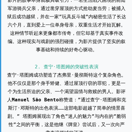
影片的故事本身就极具吸引力：一名生活陷入困境的前陆
军游骑兵父亲，通过凿穿屋顶的方式抢劫麦当劳；被捕入
狱后成功越狱，并在一家”玩具反斗城”内秘密生活了长达
六个月，直到爱上一位单身母亲，双重生活才开始瓦解。
这种情节听起来更像都市传奇，但它却基于真实事件改
编。这种现实与戏剧的强烈碰撞，为影片提供了坚实的叙
事基础和持续的好奇心驱动。
2. 查宁·塔图姆的突破性表演
查宁·塔图姆成功塑造了杰弗里·曼彻斯特这个复杂角色。
他不仅仅是那个身手矫健、通过屋顶行窃的罪犯，更是一
个为生活所迫的父亲、一个渴望温情与救赎的男人。影评
人
Manuel São Bento
称赞道：”通过查宁·塔图姆和克
斯汀·邓斯特的出色表演……这部电影超越了简单的情景喜
剧。” 塔图姆展现出了角色”迷人的魅力”与内在的”脆弱
性”之间的平衡，这是他继《牌皇》尝试后，又一次向严