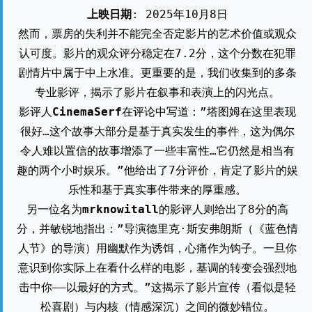
上映日期
: 2025年10月8日
然而，票房的失利并不能完全否定影片的艺术价值或观众
认可度。影片的观众评分稳定在7.2分，这个分数在犯罪
剧情片中属于中上水准。更重要的是，我们收集到的多条
专业影评，揭示了影片在叙事和表演上的闪光点。
影评人
CinemaSerf
在评论中写道：”塔图姆在这里表现
很好…这个故事大部分是基于真实发生的事件，这为偶尔
令人难以置信的故事增添了一些丰富性…它仍然是相当有
趣的两个小时娱乐。”他给出了7分评价，肯定了影片的娱
乐性和基于真实事件带来的厚重感。
另一位名为
mrknowitall
的影评人则给出了8分的高
分，并敏锐地指出：”导演德里克·斯安弗朗斯（《蓝色情
人节》的导演）用幽默作为诱饵，心痛作为钩子。一旦你
意识到你实际上在看什么样的电影，基调的转变会强烈地
击中你——以最好的方式。”这揭示了影片宣传（看似是轻
松喜剧）与内核（情感深沉）之间的微妙错位。