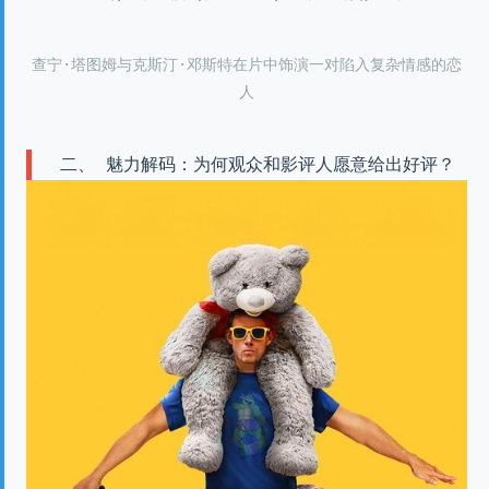
查宁·塔图姆与克斯汀·邓斯特在片中饰演一对陷入复杂情感的恋
人
二、 魅力解码：为何观众和影评人愿意给出好评？