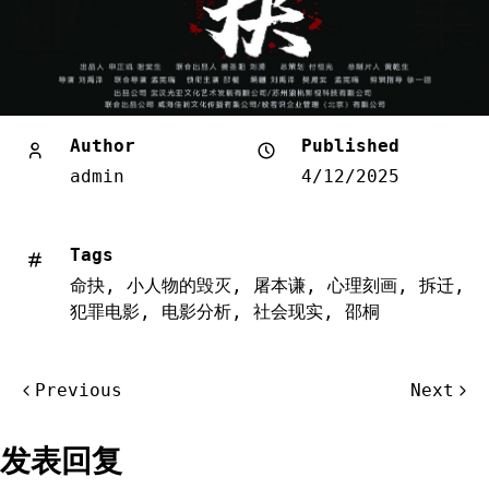
Author
Published
admin
4/12/2025
Tags
命抉
,
小人物的毁灭
,
屠本谦
,
心理刻画
,
拆迁
,
犯罪电影
,
电影分析
,
社会现实
,
邵桐
文
Previous
Next
章
导
发表回复
航