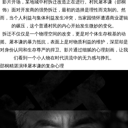
影片开场，某地城中村拆迁改造正在进行。村民屠本谦（邵桐
饰）面对开发商的强势拆迁，最初的选择是理性而克制的。然
而，当个人利益与集体利益发生冲突，当家园情怀遭遇商业逻辑
的碾压，这个普通村民的内心开始发生微妙的变化。
拆迁不仅仅是一个物理空间的改变，更是对个体生存根基的动
摇。屠本谦的暴力抵抗，表面上是对物质利益的维护，深层却是
对身份认同和生存尊严的捍卫。影片通过细腻的心理刻画，让我
们看到一个小人物在时代洪流中的无力感与挣扎。
邵桐精湛演绎屠本谦的复杂心理