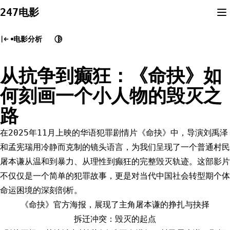
Skip
247电影
to
content
电影分析
从抗争到癫狂：《命抉》如
何刻画一个小人物的毁灭之
路
在2025年11月上映的华语犯罪剧情片《命抉》中，导演刘禹泽
和孟宪瑞用冷静而克制的镜头语言，为我们呈现了一个普通村民
屠本谦从温和到暴力、从理性到癫狂的完整毁灭轨迹。这部影片
不仅仅是一个简单的犯罪故事，更是对当代中国社会转型期个体
命运困境的深刻剖析。
《命抉》官方海报，展现了主角屠本谦的挣扎与抉择
拆迁冲突：毁灭的起点