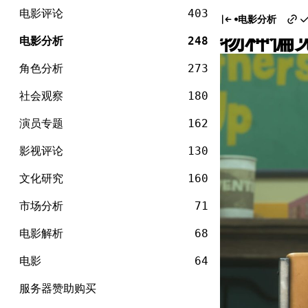
电
冷血动
Skip
影
电影评论
403
电影分析
to
物种偏
content
电影分析
248
角色分析
273
社会观察
180
演员专题
162
影视评论
130
文化研究
160
市场分析
71
电影解析
68
电影
64
服务器赞助购买