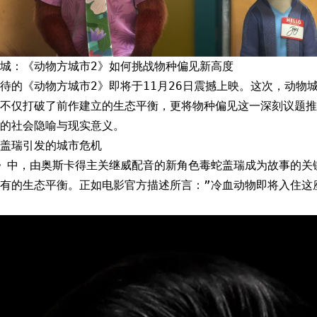
城：《动物方城市2》如何挑战物种偏见新高度
待的《动物方城市2》即将于11月26日震撼上映。这次，动物
不仅打破了前作建立的生态平衡，更将物种偏见这一深刻议题推
的社会隐喻与现实意义。
盖瑞引发的城市危机
》中，由奥斯卡得主关继威配音的新角色毒蛇盖瑞成为故事的关
有的生态平衡。正如电影官方描述所言：”冷血动物即将入住这