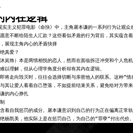
爱，汇款陌生人？《命抉》中
的内在逻辑
的现实主义犯罪电影《命抉》中，主角屠本谦的一系列行为让观众
却愿意不断给陌生人汇款？这些看似矛盾的行为背后，其实蕴含着
，展现主角内心的矛盾抉择
绝真爱？
沐岚饰）本是两情相悦的恋人，然而在面临拆迁冲突和个人危机
难以理解，但从心理学角度分析却有其内在逻辑。
即将走向毁灭时，往往会选择切断与亲密他人的联系。这种”情
与其让爱人看着自己堕落，不如提前结束关系，避免给对方带来
谦的内心挣扎
制
含着自我惩罚的成分。屠本谦意识到自己的行为正在偏离正常轨
绝杨凯美，他实际上是在惩罚自己，为自己的”罪孽”付出代价