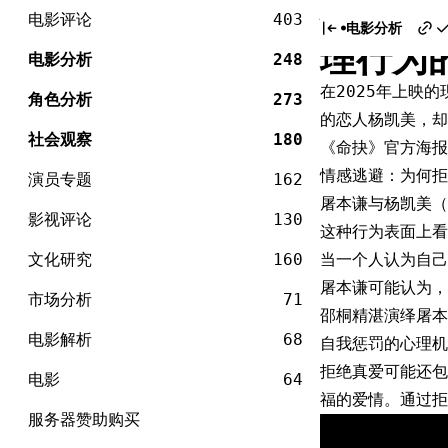
电
拒绝真
Skip
影
电影评论
403
电影分析
to
理行为
content
电影分析
248
在2025年上映
角色分析
273
的恋人杨凯美，
社会观察
180
《命抉》官方海报
情感逃避：为何拒
演员专题
162
屠本谦与杨凯美（
影视评论
130
这种行为表面上看
文化研究
160
当一个人认为自己
屠本谦可能认为，
市场分析
71
邵桐精湛演绎屠本
电影解析
68
自我惩罚的心理机
拒绝真爱可能还包
电影
64
福的爱情。通过拒
服务器赞助购买