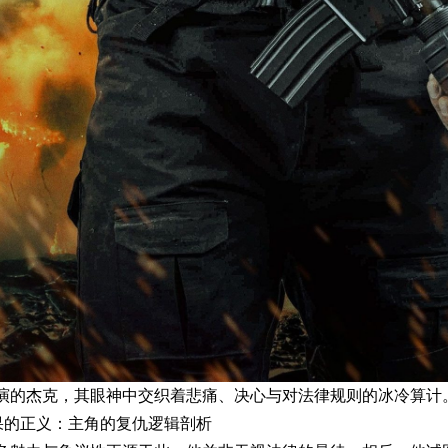
演的杰克，其眼神中交织着悲痛、决心与对法律规则的冰冷算计
果的正义：主角的复仇逻辑剖析