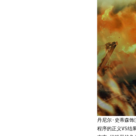
丹尼尔·史蒂森饰
程序的正义VS结