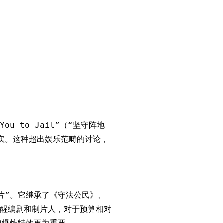
You to Jail”（“坚守阵地
实。这种超出娱乐范畴的讨论，
片”。它继承了《守法公民》、
醒编剧和制片人，对于预算相对
加爆炸特效更为重要。