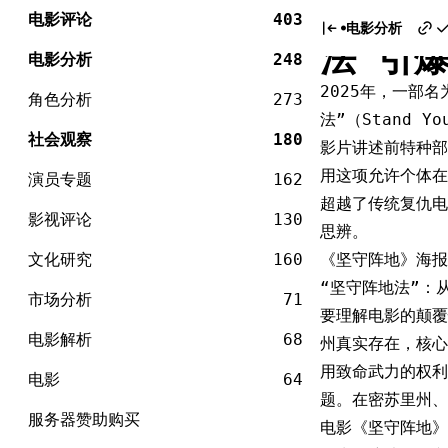
电
当法律
Skip
影
电影评论
403
电影分析
to
法”引
content
电影分析
248
2025年，一部名
角色分析
273
法”（Stand 
社会观察
180
影片讲述前特种部
用这项允许个体在
演员专题
162
超越了传统复仇电
影视评论
130
思辨。
文化研究
160
《坚守阵地》海报
“坚守阵地法”：
市场分析
71
要理解电影的颠覆
电影解析
68
州真实存在，核心是
用致命武力的权利
电影
64
题。在密苏里州、
服务器赞助购买
电影《坚守阵地》