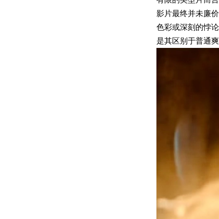
影片最终并未廉价
色彩或深刻的悖论
是其区别于普通爽