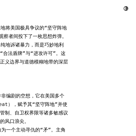
用“坚守阵地
其大胆地将美国极具争议的“坚守阵地
与法律观察者间投下了一枚思想炸弹。
非单纯地诉诸暴力，而是巧妙地利
合法盾牌”与“进攻许可”。这
正义边界与道德模糊地带的深层
并非编剧的空想，它在美国多个
eat），赋予其“坚守阵地”并使
管制、自卫权界限等诸多敏感议
的风口浪尖。
为一个主动寻仇的“矛”。主角