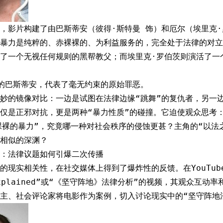
，影片构建了由巴斯蒂安（彼得·斯特曼 饰）和厄尔（埃里克·
暴力是纯粹的、赤裸裸的、为利益服务的，完全处于法律的对立
了一个无视任何规则的黑帮教父；而埃里克·罗伯茨则演活了一
的巴斯蒂安，代表了毫无约束的原始罪恶。
妙的镜像对比：一边是试图在法律边缘“跳舞”的复仇者，另一
仅是正邪对抗，更是两种“暴力性质”的碰撞。它迫使观众思考
裸裸的暴力”，究竟哪一种对社会秩序的侵蚀更甚？主角的“以法
相似的深渊？
：法律议题如何引爆二次传播
现实相关性，在社交媒体上得到了爆炸性的反馈。在YouTube等
w explained”或“《坚守阵地》法律分析”的视频，其观众互
主、社会评论家将电影作为案例，切入讨论现实中的“坚守阵地