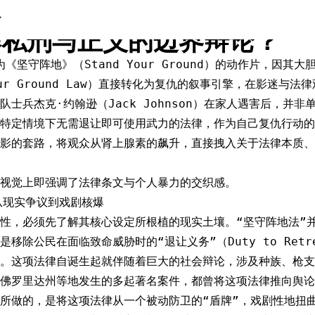
成为武器：《坚守阵地》如何
爆私刑与正义的边界辩论？
为《坚守阵地》（Stand Your Ground）的动作片，因
Your Ground Law）直接转化为复仇的叙事引擎，在影迷
队士兵杰克·约翰逊（Jack Johnson）在家人遇害后，并
特定情境下无需退让即可使用武力的法律，作为自己复仇行动的“
影的套路，将观众从肾上腺素的飙升，直接拽入关于法律本质、
视觉上即强调了法律条文与个人暴力的交织感。
从现实争议到戏剧核爆
性，必须先了解其核心设定所根植的现实土壤。“坚守阵地法”
移除公民在面临致命威胁时的“退让义务”（Duty to Retr
。这项法律自诞生起就伴随着巨大的社会辩论，涉及种族、枪支
佛罗里达州等地发生的多起著名案件，都曾将这项法律推向舆论
所做的，是将这项法律从一个被动防卫的“盾牌”，戏剧性地扭曲