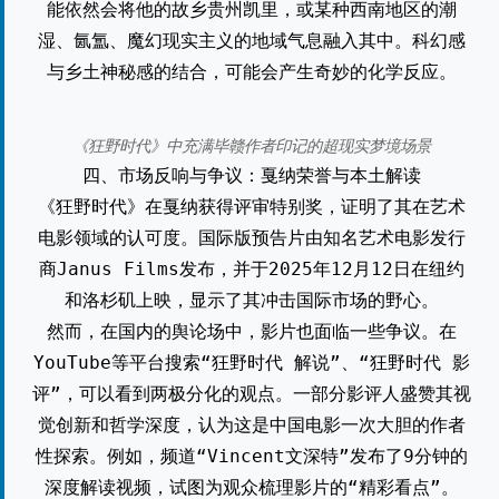
能依然会将他的故乡贵州凯里，或某种西南地区的潮
湿、氤氲、魔幻现实主义的地域气息融入其中。科幻感
与乡土神秘感的结合，可能会产生奇妙的化学反应。
《狂野时代》中充满毕赣作者印记的超现实梦境场景
四、市场反响与争议：戛纳荣誉与本土解读
《狂野时代》在戛纳获得评审特别奖，证明了其在艺术
电影领域的认可度。国际版预告片由知名艺术电影发行
商Janus Films发布，并于2025年12月12日在纽约
和洛杉矶上映，显示了其冲击国际市场的野心。
然而，在国内的舆论场中，影片也面临一些争议。在
YouTube等平台搜索“狂野时代 解说”、“狂野时代 影
评”，可以看到两极分化的观点。一部分影评人盛赞其视
觉创新和哲学深度，认为这是中国电影一次大胆的作者
性探索。例如，频道“Vincent文深特”发布了9分钟的
深度解读视频，试图为观众梳理影片的“精彩看点”。