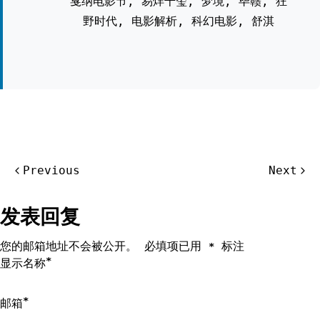
戛纳电影节
,
易烊千玺
,
梦境
,
毕赣
,
狂
野时代
,
电影解析
,
科幻电影
,
舒淇
文
Previous
Next
章
导
发表回复
航
您的邮箱地址不会被公开。
必填项已用
标注
*
*
显示名称
*
邮箱