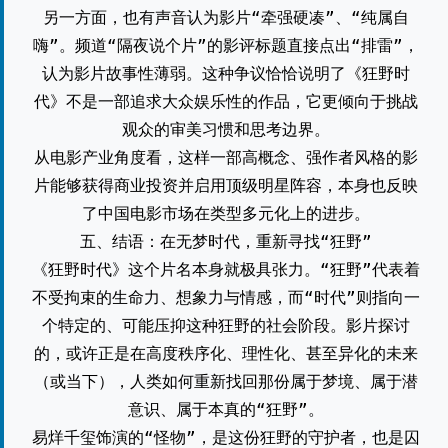
另一方面，也有声音认为影片“牵强硬凑”、“纯属自
嗨”。频道“隔夜说个片”的影评标题直接点出“排雷”，
认为影片故事性薄弱。这种争议恰恰说明了《狂野时
代》不是一部追求大众娱乐性的作品，它更倾向于挑战
观众的审美习惯和思考边界。
从电影产业角度看，这样一部高概念、强作者风格的影
片能够获得商业投资并启用顶级明星阵容，本身也反映
了中国电影市场在类型多元化上的进步。
五、结语：在无梦时代，重新寻找“狂野”
《狂野时代》这个片名本身就极具张力。“狂野”代表着
不受拘束的生命力、想象力与情感，而“时代”则指向一
个特定的、可能压抑这种狂野的社会阶段。影片探讨
的，或许正是在高度秩序化、理性化、甚至异化的未来
（或当下），人类如何重新找回那份属于梦境、属于潜
意识、属于本真的“狂野”。
易烊千玺饰演的“怪物”，是这份狂野的守护者，也是囚