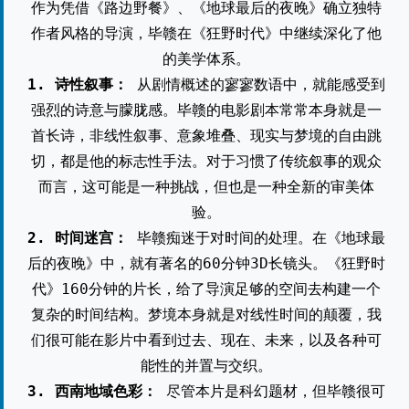
作为凭借《路边野餐》、《地球最后的夜晚》确立独特
作者风格的导演，毕赣在《狂野时代》中继续深化了他
的美学体系。
1. 诗性叙事：
从剧情概述的寥寥数语中，就能感受到
强烈的诗意与朦胧感。毕赣的电影剧本常常本身就是一
首长诗，非线性叙事、意象堆叠、现实与梦境的自由跳
切，都是他的标志性手法。对于习惯了传统叙事的观众
而言，这可能是一种挑战，但也是一种全新的审美体
验。
2. 时间迷宫：
毕赣痴迷于对时间的处理。在《地球最
后的夜晚》中，就有著名的60分钟3D长镜头。《狂野时
代》160分钟的片长，给了导演足够的空间去构建一个
复杂的时间结构。梦境本身就是对线性时间的颠覆，我
们很可能在影片中看到过去、现在、未来，以及各种可
能性的并置与交织。
3. 西南地域色彩：
尽管本片是科幻题材，但毕赣很可