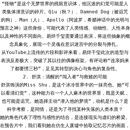
“怪物”是这个无梦世界的残留意识体，他沉迷的幻觉可能是人
类集体潜意识的碎片。Qiu（秋？）、Damned Dog（被诅咒
的狗）、Man（人）、Apollo（阿波罗，希腊神话中的光明与
预言之神）这些身份，可能代表了人类情感、动物性、人性本身
以及神性的不同面向。易烊千玺需要通过表演，将这些抽象的概
念具象化，展现一个灵魂在意识迷宫中的分裂与挣扎。
从YouTube上流传的片段和影评来看，易烊千玺此次的造型与
表演反差极大，突破了其以往的偶像框架。有评论称“连亲妈来
了都要愣三秒”，足见其转型的决心与角色的复杂性。
2. 舒淇：清醒的“闯入者”与救赎的可能
舒淇饰演的Miss Shu，是这个冰冷世界中的一抹亮色。她“可
以看清幻觉”，这种能力在一个人人麻木的世界里，既是天赋，
也可能是诅咒。她选择主动“潜入他的梦境”，动机是什么？是
科学考察，是同情，还是为了寻找某种失落的人类本质？
她的角色代表了理性与感性的结合，是连接现实与虚幻的桥梁。
在预告片中，我们看到她在仿生人废墟中拾取记忆芯片的画面，