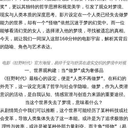
奖”，更以其独特的哲学思辨和视觉美学，引发了观众对梦境、
现实与人类本质的深度思考。影片设定在一个人类已经失去做梦
能力的世界，却有一个“怪物”依然沉迷于梦的幻觉中。而一位
能够看清幻觉的女人，选择潜入他的梦境，寻找被遗忘的真相。
今天，就让我们一同深入这部160分钟的电影宇宙，解析其背后
的隐喻、角色与艺术表达。
电影《狂野时代》官方海报，易烊千玺与舒淇在虚实交织的梦境中对视
一、世界观构建：当“做梦”成为奢侈品
《狂野时代》最核心的设定，便是“人类不再做梦”。在科幻的
外壳下，这一设定充满了哲学与社会学隐喻。做梦，作为人类潜
意识的活动，是自我认知、情感宣泄与创造力来源的重要途径。
当这个世界失去了梦境，意味着什么？
从剧情简介中我们可以推断，这个世界可能经历了某种科技或社
会变革，导致人类集体失去了这一本能。或许是为了追求极致的
理性与效率，或许是被某种外部力量剥夺。而主角“怪物”（易