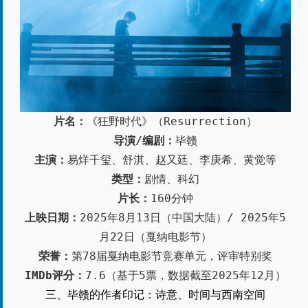
片名：
《狂野时代》（Resurrection）
导演/编剧：
毕赣
主演：
易烊千玺、舒淇、赵又廷、李庚希、黄觉等
类型：
剧情、科幻
片长：
160分钟
上映日期：
2025年8月13日（中国大陆）/ 2025年5
月22日（戛纳电影节）
荣誉：
第78届戛纳电影节竞赛单元，评审特别奖
IMDb评分：
7.6（基于5票，数据截至2025年12月）
三、毕赣的作者印记：诗意、时间与西南空间