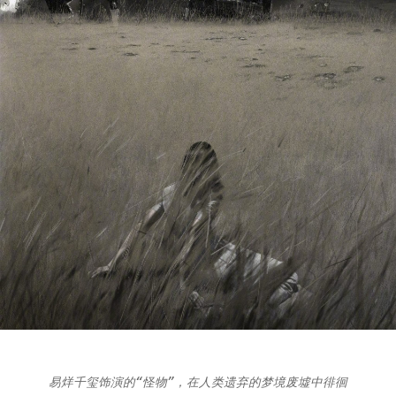
易烊千玺饰演的“怪物”，在人类遗弃的梦境废墟中徘徊